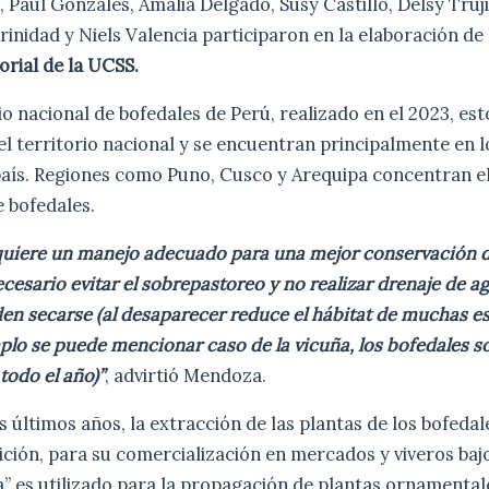
Paul Gonzáles, Amalia Delgado, Susy Castillo, Delsy Truj
inidad y Niels Valencia participaron en la elaboración de 
orial de la UCSS.
io nacional de bofedales de Perú, realizado en el 2023, es
l territorio nacional y se encuentran principalmente en l
país. Regiones como Puno, Cusco y Arequipa concentran el
e bofedales.
equiere un manejo adecuado para una mejor conservación d
ecesario evitar el sobrepastoreo y no realizar drenaje de a
n secarse (al desaparecer reduce el hábitat de muchas es
lo se puede mencionar caso de la vicuña, los bofedales s
todo el año)”
, advirtió Mendoza.
s últimos años, la extracción de las plantas de los bofeda
ción, para su comercialización en mercados y viveros baj
” es utilizado para la propagación de plantas ornamental