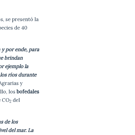
s, se presentó la
species de 40
 y por ende, para
ue brindan
r ejemplo la
los ríos durante
Agrarias y
llo, los
bofedales
e CO
del
2
as de los
vel del mar. La