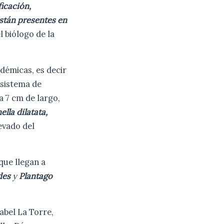
ficación,
stán presentes en
 biólogo de la
ndémicas, es decir
osistema de
a 7 cm de largo,
lla dilatata,
evado del
que llegan a
des
y
Plantago
abel La Torre,