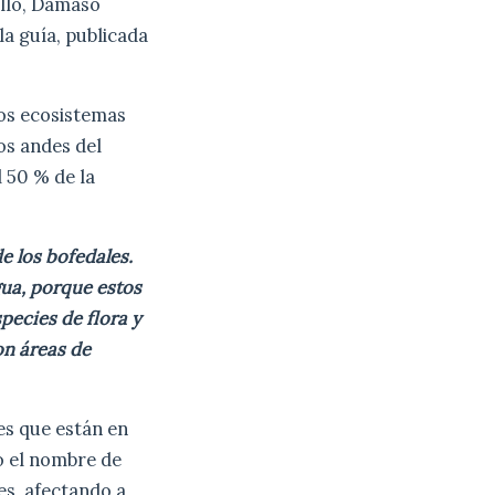
illo, Dámaso
la guía, publicada
tos ecosistemas
os andes del
 50 % de la
e los bofedales.
gua, porque estos
pecies de flora y
on áreas de
les que están en
o el nombre de
es, afectando a