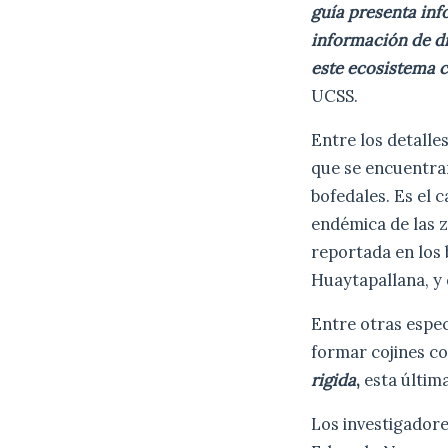
guía presenta inf
información de di
este ecosistema c
UCSS.
Entre los detalle
que se encuentra
bofedales. Es el c
endémica de las 
reportada en los 
Huaytapallana, y 
Entre otras espec
formar cojines c
rigida
,
esta última
Los investigador