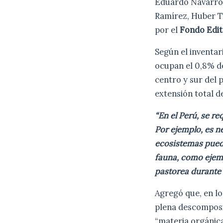
Eduardo Navarro, 
Ramírez, Huber Tr
por el
Fondo Edit
Según el inventar
ocupan el 0,8% de
centro y sur del 
extensión total d
“En el Perú, se r
Por ejemplo, es n
ecosistemas puede
fauna, como ejemp
pastorea durante 
Agregó que, en lo
plena descomposi
“materia orgánica