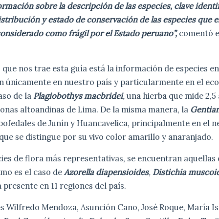
ormación sobre la descripción de las especies, clave identi
stribución y estado de conservación de las especies que e
onsiderado como frágil por el Estado peruano”,
comentó el
s que nos trae esta guía está la información de especies e
n únicamente en nuestro país y particularmente en el ec
aso de la
Plagiobothys macbridei
,
una hierba que mide 2,5 
zonas altoandinas de Lima. De la misma manera, la
Gentiane
bofedales de Junín y Huancavelica, principalmente en el n
que se distingue por su vivo color amarillo y anaranjado.
ies de flora más representativas, se encuentran aquellas 
omo es el caso de
Azorella diapensioides
,
Distichia muscoi
 presente en 11 regiones del país.
es Wilfredo Mendoza, Asunción Cano, José Roque, María Is