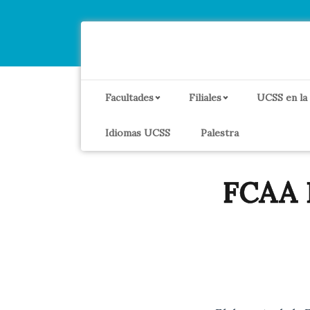
Facultades
Filiales
UCSS en la
Idiomas UCSS
Palestra
FCAA 