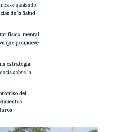
 danza organizado
cias de la Salud
tar físico, mental
tiva que promueve
una
estrategia
encia sobre la
promiso del
cimientos
uturos