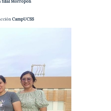
a
filial Morropón
acción
CampUCSS