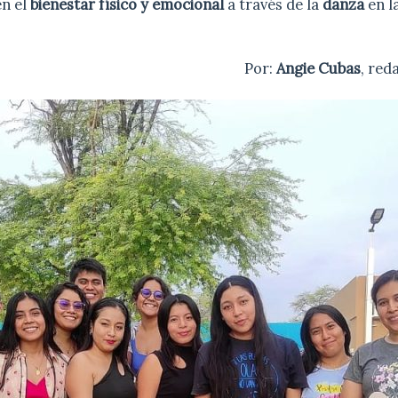
n el
bienestar físico y emocional
a través de la
danza
en l
Por:
Angie Cubas
, red