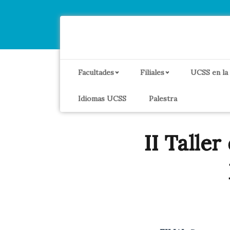
Facultades
Filiales
UCSS en la
Idiomas UCSS
Palestra
II Taller