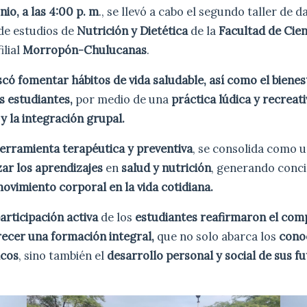
nio, a las 4:00 p. m
., se llevó a cabo el segundo taller de
de estudios de
Nutrición y Dietética
de la
Facultad de Cien
ilial
Morropón-Chulucanas
.
có fomentar hábitos de vida saludable, así como el bienes
s estudiantes,
por medio de una
práctica lúdica y recrea
a y la integración grupal.
erramienta terapéutica y preventiva
, se consolida como 
zar los aprendizajes
en
salud y nutrición
, generando conci
ovimiento corporal en la vida cotidiana.
articipación activa
de los
estudiantes reafirmaron el com
ecer una formación integral,
que no solo abarca los
cono
icos
, sino también el
desarrollo personal y social de sus f