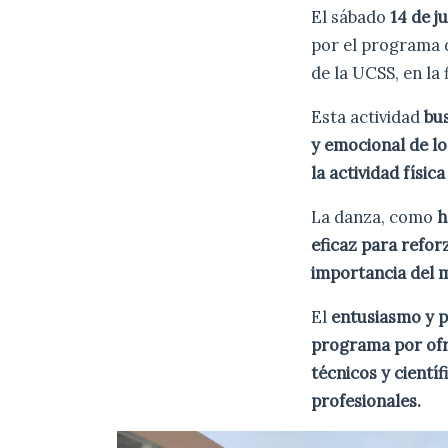
El sábado
14 de ju
por el programa 
de la UCSS, en la f
Esta actividad
bus
y emocional de lo
la actividad físic
La danza, como
h
eficaz para refor
importancia del m
El
entusiasmo y p
programa por ofr
técnicos y científ
profesionales.