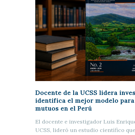
Docente de la UCSS lidera inve
identifica el mejor modelo par
mutuos en el Perú
El docente e investigador Luis Enriqu
UCSS, lideró un estudio científico q