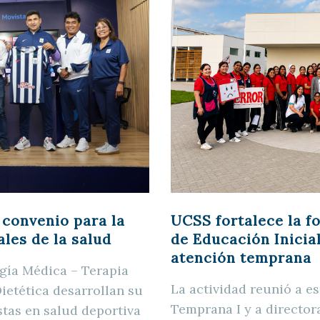
 convenio para la
UCSS fortalece la f
les de la salud
de Educación Inicia
atención temprana
gía Médica – Terapia
La actividad reunió a e
Dietética desarrollan su
Temprana I y a director
stas en salud deportiva