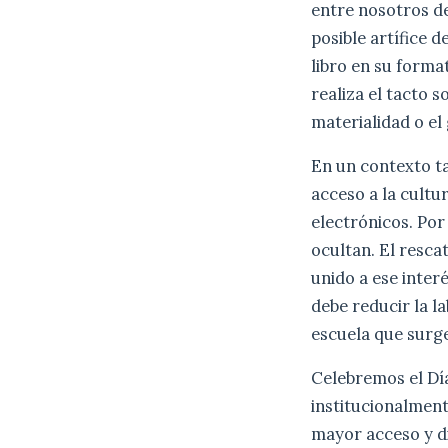
entre nosotros d
posible artífice 
libro en su format
realiza el tacto s
materialidad o el
En un contexto ta
acceso a la cultu
electrónicos. Por
ocultan. El resca
unido a ese inter
debe reducir la l
escuela que surge
Celebremos el Día
institucionalment
mayor acceso y di