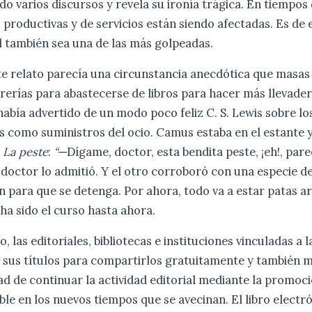
 varios discursos y revela su ironía trágica. En tiempos
 productivas y de servicios están siendo afectadas. Es de 
al también sea una de las más golpeadas.
ste relato parecía una circunstancia anecdótica que masas
librerías para abastecerse de libros para hacer más llevade
abía advertido de un modo poco feliz C. S. Lewis sobre los
os como suministros del ocio. Camus estaba en el estante y
e
La peste
:
“─
Dígame, doctor, esta bendita peste, ¡eh!, par
l doctor lo admitió. Y el otro corroboró con una especie de
 para que se detenga. Por ahora, todo va a estar patas arr
ha sido el curso hasta ahora.
o, las editoriales, bibliotecas e instituciones vinculadas a
o sus títulos para compartirlos gratuitamente y también 
dad de continuar la actividad editorial mediante la promoci
able en los nuevos tiempos que se avecinan. El libro electr