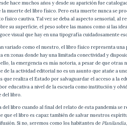
esde hace muchos años y desde su aparición fue cataloga
de la muerte del libro físico. Pero esta muerte nunca se pr
o físico cautiva. Tal vez se deba al aspecto sensorial, al 
obre su superficie, el peso sobre las manos como si las ide
 goce visual que hay en una tipografía cuidadosamente es
n variado como el nuestro, el libro físico representa una 
ra en zonas donde hay una limitada conectividad y disposi
 ello, la emergencia es más notoria, a pesar de que otras 
te de la actividad editorial no es un asunto que atañe a un
és que realiza el Estado por salvaguardar el acceso a la e
abor educativa a nivel de la escuela como institución y olv
 del libro.
 del libro cuando al final del relato de esta pandemia se
e que el libro es capaz también de salvar nuestros espírit
fusión. Si no, seremos como los habitantes de
Planilandia