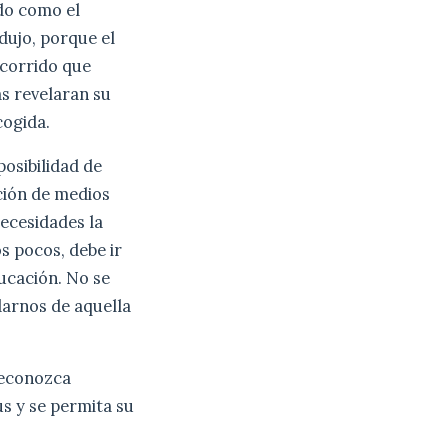
do como el
odujo, porque el
recorrido que
as revelaran su
cogida.
posibilidad de
ción de medios
necesidades la
os pocos, debe ir
ducación. No se
idarnos de aquella
 reconozca
us y se permita su
,