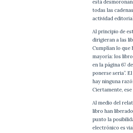
está desmoronando
todas las cadenas
actividad editori
Al principio de e
dirigieran a las 
Cumplían lo que h
mayoría: los libr
en la página 67 d
ponerse seria”. E
hay ninguna razón
Ciertamente, ese 
Al medio del relat
libro han liberad
punto la posibili
electrónico es vi