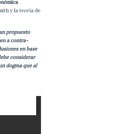
conómica
mith y la teoría de
han propuesto
en a contra-
lusiones en base
 debe considerar
 un dogma que al