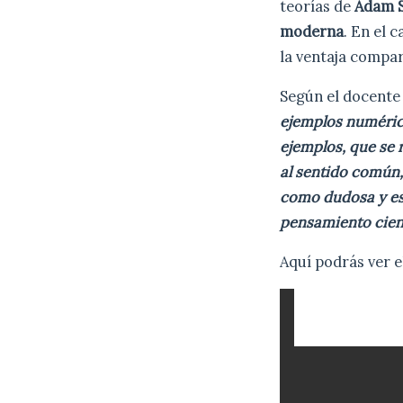
teorías de
Adam S
moderna
. En el c
la ventaja compar
Según el docente 
ejemplos numérico
ejemplos, que se 
al sentido común,
como dudosa y es
pensamiento cient
Aquí podrás ver e