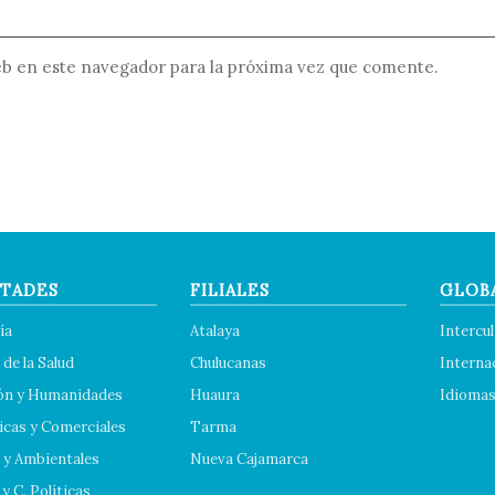
b en este navegador para la próxima vez que comente.
TADES
FILIALES
GLOB
ía
Atalaya
Intercul
 de la Salud
Chulucanas
Interna
ón y Humanidades
Huaura
Idioma
cas y Comerciales
Tarma
 y Ambientales
Nueva Cajamarca
y C. Políticas