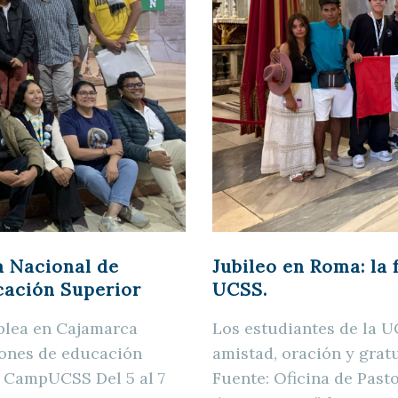
a Nacional de
Jubileo en Roma: la 
cación Superior
UCSS.
blea en Cajamarca
Los estudiantes de la UC
iones de educación
amistad, oración y gratu
n CampUCSS Del 5 al 7
Fuente: Oficina de Past