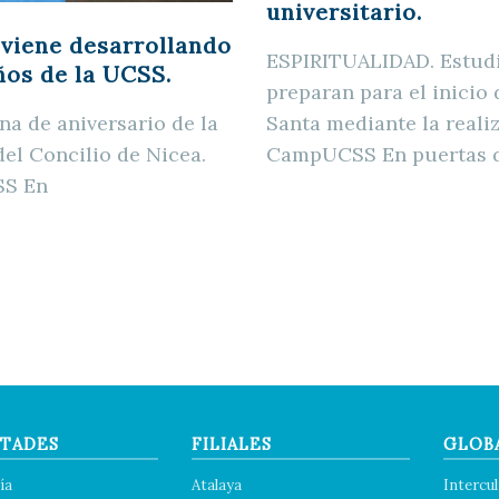
universitario.
 viene desarrollando
ESPIRITUALIDAD. Estudia
ños de la UCSS.
preparan para el inici
Santa mediante la reali
na de aniversario de la
CampUCSS En puertas 
del Concilio de Nicea.
SS En
TADES
FILIALES
GLOB
ía
Atalaya
Intercul