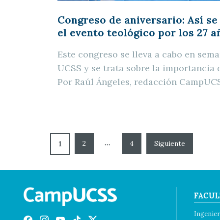
Congreso de aniversario: Así se
el evento teológico por los 27 a
Este congreso se lleva a cabo en sema
UCSS y se trata sobre la importancia 
Por Raúl Ángeles, redacción CampUC
…
2
4
1
FACUL
Ingenier