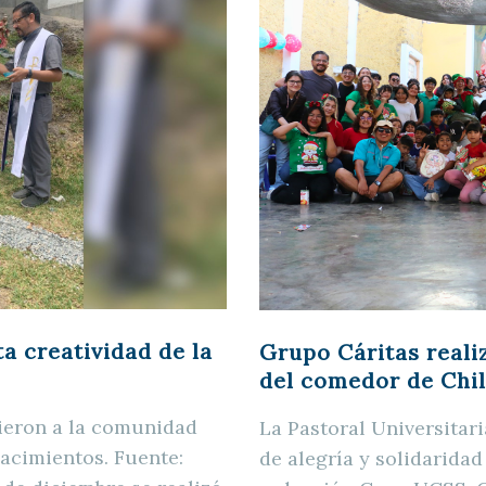
a creatividad de la
Grupo Cáritas reali
del comedor de Chil
nieron a la comunidad
La Pastoral Universita
acimientos. Fuente:
de alegría y solidarida