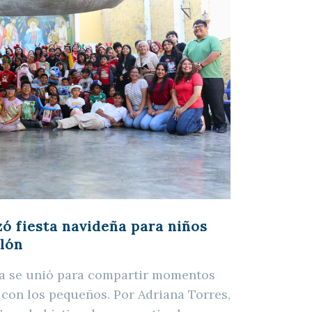
zó fiesta navideña para niños
lón
ria se unió para compartir momentos
d con los pequeños. Por Adriana Torres,