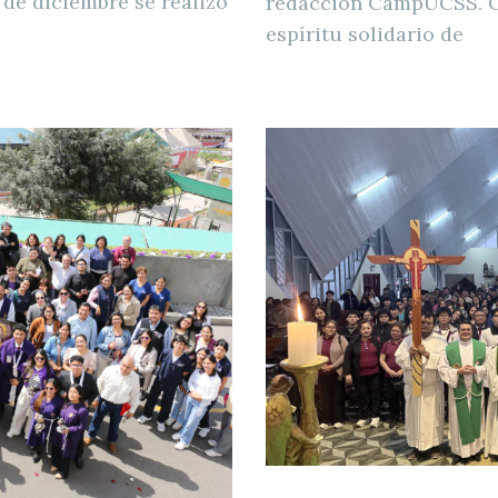
2 de diciembre se realizó
redacción CampUCSS. Co
espíritu solidario de