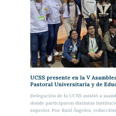
UCSS presente en la V Asamble
Pastoral Universitaria y de Edu
Delegación de la UCSS asistió a asam
donde participaron distintas instituc
superior. Por: Raúl Ángeles, redacció