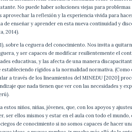
stante. No puede haber soluciones viejas para problemas 
 aprovechar la reflexión y la experiencia vivida para hac
ma de enseñar y aprender en esta nueva continuidad y dis
a, 2014).
), sobre la ceguera del conocimiento. Nos invita a quitar
guera, y ser capaces de modificar resilientemente el cont
idades educativas, y las afecta de una manera discapacitante
 estableciendo rígidos a la normalidad normativa. (Como 
ular a través de los lineamientos del MINEDU [2020] proc
dizaje que nada tienen que ver con las necesidades y exp
erú).
a estos niños, niñas, jóvenes, que, con los apoyos y ajuste
, ser ellos mismos y estar en el aula con todo el mundo, 
 ciegos de conocimiento si no somos capaces de hacer u
uevas ideas, a nuevos rumbos, ir mucho más allá de la ant