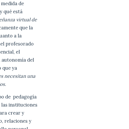
o medida de
 y qué está
eñanza virtual de
icamente que la
uanto a la
del profesorado
ncial, el
a autonomía del
o que ya
es necesitan una
os.
ipo de pedagogía
 las instituciones
ara crear y
o, relaciones y
ollo personal