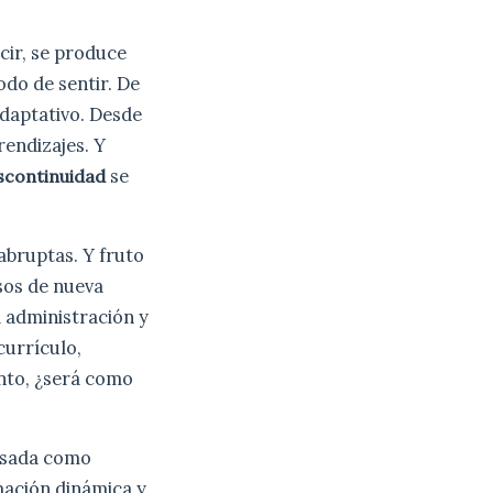
ecir, se produce
odo de sentir. De
adaptativo. Desde
rendizajes. Y
se
iscontinuidad
bruptas. Y fruto
esos de nueva
a administración y
currículo,
anto, ¿será como
asada como
mación dinámica y