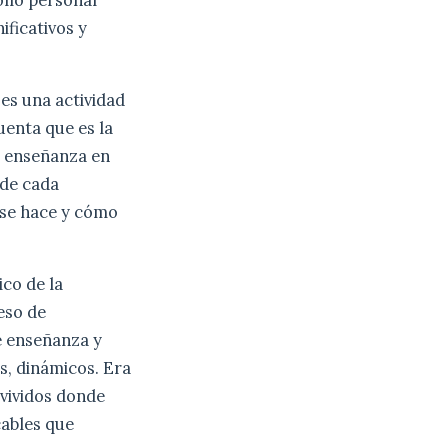
ficativos y
es una actividad
uenta que es la
e enseñanza en
 de cada
é se hace y cómo
ico de la
eso de
e enseñanza y
es, dinámicos.
Era
 vividos donde
cables que