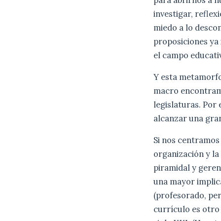
investigar, refle
miedo a lo descon
proposiciones ya
el campo educativ
Y esta metamorfo
macro encontramo
legislaturas. Por
alcanzar una gran
Si nos centramos 
organización y la
piramidal y geren
una mayor implica
(profesorado, pers
currículo es otro