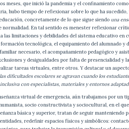
os meses, que inició la pandemia y el confinamiento com
ria, hubo tiempo de reflexionar sobre lo que ha sucedido,
 educación, concretamente de lo que sigue siendo
una ens
de normalidad. En tal sentido es menester reflexionar crít
a las limitaciones y debilidades del sistema educativo en c
y formación tecnológica, el equipamiento del alumnado y 
 familiar necesario, el acompañamiento pedagógico y asiste
clusiones y desigualdades por falta de presencialidad y l
lizar tareas virtuales, entre otros. Y destacar un aspect
las dificultades escolares se agravan cuando los estudiant
nclusiva con especialistas, materiales y entornos adaptad
enseñanza virtual de emergencia, aún trabajamos por un t
humanista, socio constructivista y sociocultural, en el que
eñanza básica y superior, tratan de seguir manteniendo p
entidades, redefinir espacios físicos y simbólicos: contact
ncrónica, para trabajar la transmisión cultural y el desarr