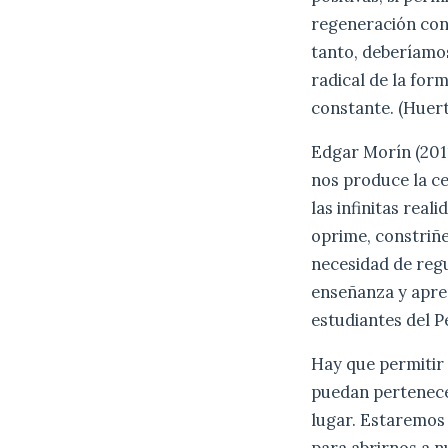
regeneración con
tanto, deberíamos
radical de la for
constante. (Huert
Edgar Morín (2011
nos produce la ce
las infinitas real
oprime, constriñe
necesidad de reg
enseñanza y apren
estudiantes del P
Hay que permitir 
puedan pertenecer
lugar. Estaremos
para abrirnos a n