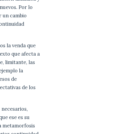
nuevos. Por lo
er un cambio
continuidad
nos la venda que
exto que afecta a
, limitante, las
ejemplo la
esos de
ectativas de los
s necesarios,
que ese es su
na metamorfosis
erior continuidad,