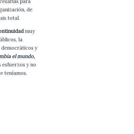
ecesarias para
ganización, de
is total.
ontinuidad
muy
blicos, la
s democráticos y
ambia el mundo,
 esfuerzos y no
ue teníamos.