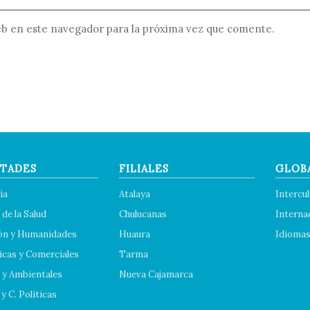
b en este navegador para la próxima vez que comente.
TADES
FILIALES
GLOB
ía
Atalaya
Intercul
 de la Salud
Chulucanas
Interna
ón y Humanidades
Huaura
Idioma
cas y Comerciales
Tarma
 y Ambientales
Nueva Cajamarca
y C. Políticas