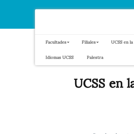
Facultades
Filiales
UCSS en la
Idiomas UCSS
Palestra
UCSS en l