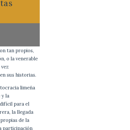
ntas
on tan propios,
n, o la venerable
 vez
n sus historias.
stocracia limeña
 y la
fícil para el
rera, la llegada
 propias de la
a participación