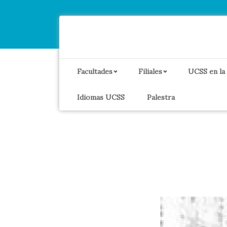
Facultades
Filiales
UCSS en la
Idiomas UCSS
Palestra