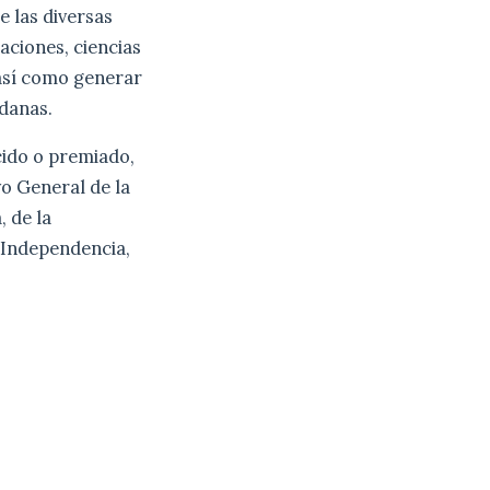
e las diversas
gaciones, ciencias
 así como generar
adanas.
cido o premiado,
vo General de la
, de la
 Independencia,