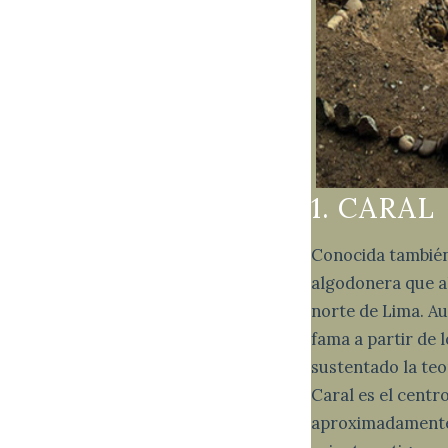
1. CARAL
Conocida también 
algodonera que ahí
norte de Lima. A
fama a partir de 
sustentado la teor
Caral es el cent
aproximadamente,