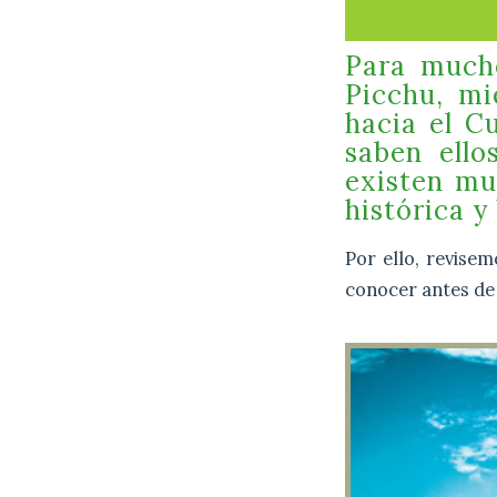
Para mucho
Picchu, mi
hacia el C
saben ell
existen mu
histórica y
Por ello, revise
conocer antes de 