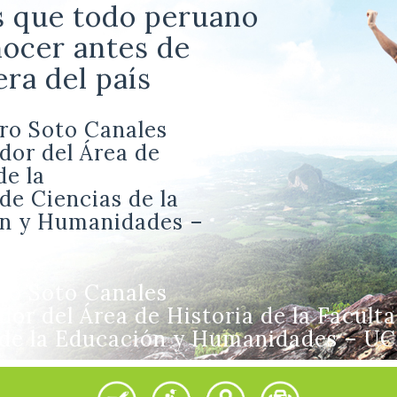
s que todo peruano
ocer antes de
era del país
dro Soto Canales
dor del Área de
de la
de Ciencias de la
n y Humanidades –
dro Soto Canales
or del Área de Historia de la Facult
 de la Educación y Humanidades – U