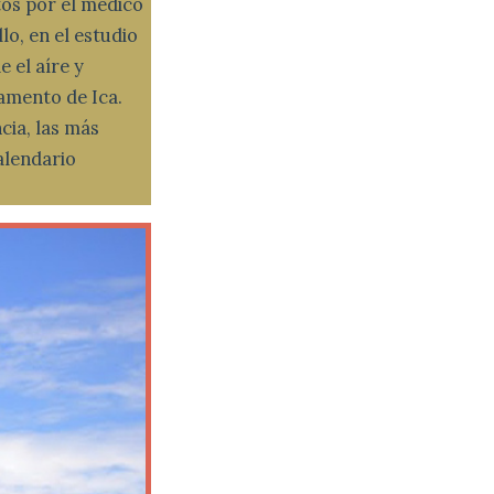
tos por el médico
lo, en el estudio
 el aíre y
tamento de Ica.
cia, las más
calendario