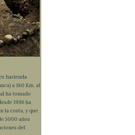
 ex hacienda
anca) a 180 Km. al
ral ha tomado
 desde 1996 ha
n la costa, y que
 de 5000 años
aciones del