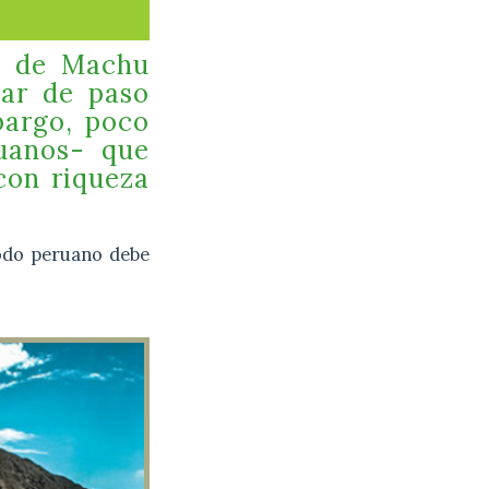
mo de Machu
gar de paso
bargo, poco
uanos- que
con riqueza
todo peruano debe