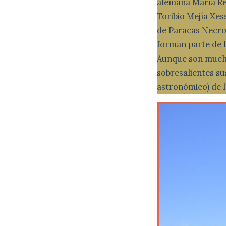
alemana María Rei
Toribio Mejía Xes
de Paracas Necrop
forman parte de l
Aunque son muchas
sobresalientes sus
astronómico) de l