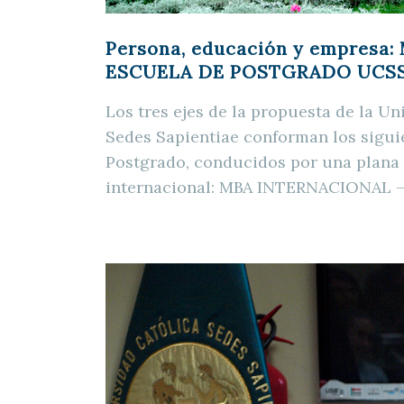
Persona, educación y empresa: 
ESCUELA DE POSTGRADO UCS
Los tres ejes de la propuesta de la Un
Sedes Sapientiae conforman los sigu
Postgrado, conducidos por una plana 
internacional: MBA INTERNACIONAL 