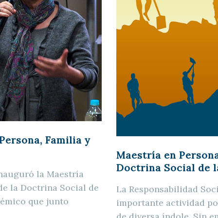
Persona, Familia y
Maestría en Persona
Doctrina Social de l
nauguró la Maestría
de la Doctrina Social de
La Responsabilidad Soci
démico que junto
importante actividad po
de diversa índole. Sin e