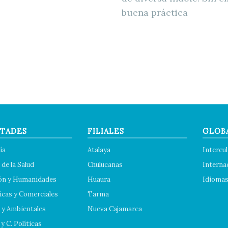
buena práctica
TADES
FILIALES
GLOB
ía
Atalaya
Intercul
 de la Salud
Chulucanas
Interna
ón y Humanidades
Huaura
Idioma
cas y Comerciales
Tarma
 y Ambientales
Nueva Cajamarca
y C. Políticas