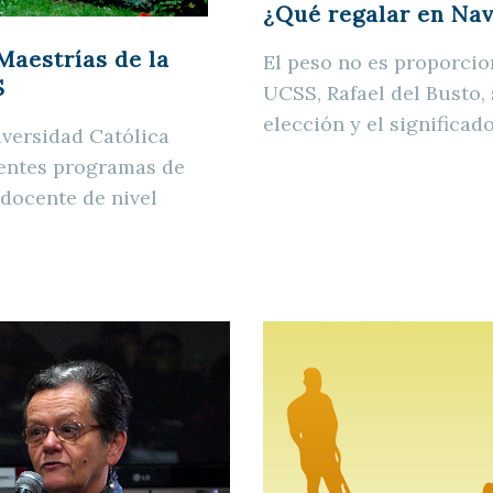
¿Qué regalar en Nav
Maestrías de la
El peso no es proporcion
S
UCSS, Rafael del Busto,
elección y el significad
iversidad Católica
ientes programas de
docente de nivel
–