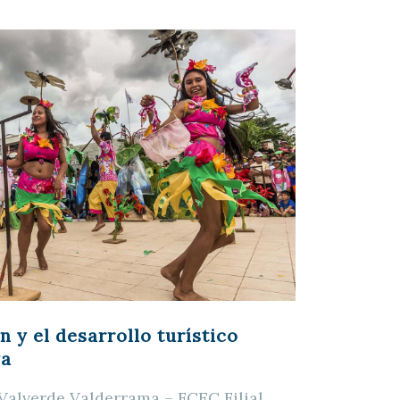
n y el desarrollo turístico
ya
 Valverde Valderrama – FCEC Filial