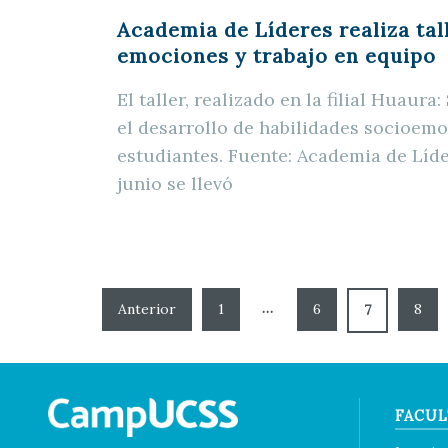
Academia de Líderes realiza tal
emociones y trabajo en equipo
El taller, realizado en la filial Huaur
el desarrollo de habilidades socioemo
estudiantes. Fuente: Academia de Líde
junio se llevó
…
1
6
8
7
FACUL