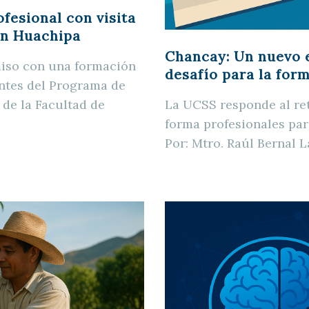
fesional con visita
en Huachipa
Chancay: Un nuevo e
iso con una formación
desafío para la for
antes del Programa de
de la Facultad de
La UCSS responde al re
forma profesionales para
Por: Mtro. Raúl Bernal 