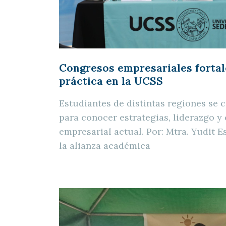
Congresos empresariales fortal
práctica en la UCSS
Estudiantes de distintas regiones se 
para conocer estrategias, liderazgo 
empresarial actual. Por: Mtra. Yudit 
la alianza académica