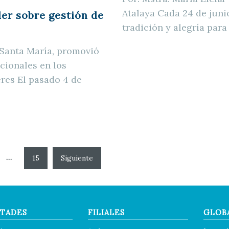
Atalaya Cada 24 de juni
ler sobre gestión de
tradición y alegría para
a: Santa María, promovió
cionales en los
res El pasado 4 de
…
15
TADES
FILIALES
GLOB