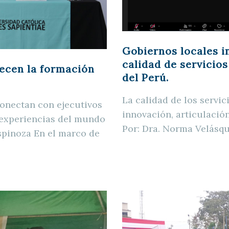
Gobiernos locales i
calidad de servicios
ecen la formación
del Perú.
La calidad de los servic
conectan con ejecutivos
innovación, articulación
y experiencias del mundo
Por: Dra. Norma Velásqu
Espinoza En el marco de