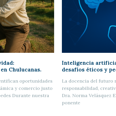
vidad:
Inteligencia artifici
 en Chulucanas.
desafíos éticos y pe
entifican oportunidades
La docencia del futuro r
rámica y comercio justo
responsabilidad, creativ
pedes Durante nuestra
Dra. Norma Velásquez E
ponente