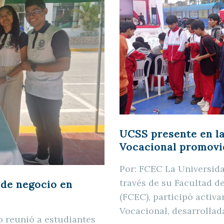
UCSS presente en la
Vocacional promovi
Por: FCEC La Universida
través de su Facultad 
 de negocio en
(FCEC), participó activ
Vocacional, desarrollad
o reunió a estudiantes