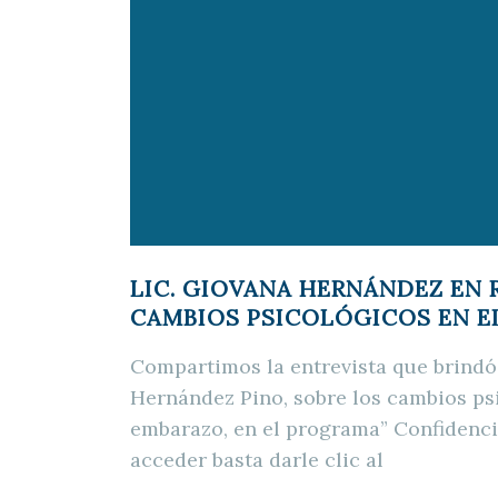
LIC. GIOVANA HERNÁNDEZ EN 
CAMBIOS PSICOLÓGICOS EN E
Compartimos la entrevista que brindó 
Hernández Pino, sobre los cambios ps
embarazo, en el programa” Confidencia
acceder basta darle clic al