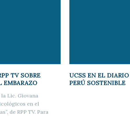
RPP TV SOBRE
UCSS EN EL DIARI
L EMBARAZO
PERÚ SOSTENIBLE
la Lic. Giovana
icológicos en el
s”, de RPP TV. Para