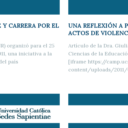
 Y CARRERA POR EL
UNA REFLEXIÓN A 
ACTOS DE VIOLENC
R) organizó para el 25
Artículo de la Dra. Giul
1, una iniciativa a la
Ciencias de la Educaci
del país
[iframe https://camp.u
content/uploads/2011/0