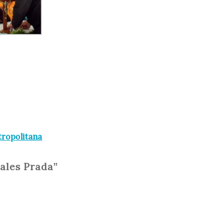
tropolitana
zales Prada”