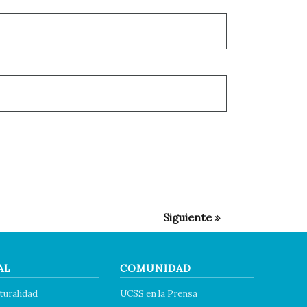
AL
COMUNIDAD
turalidad
UCSS en la Prensa