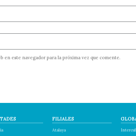
b en este navegador para la próxima vez que comente.
TADES
FILIALES
GLOB
ía
Atalaya
Intercul