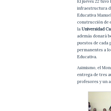
El jueves 22 tuvo 
infraestructura de
Educativa Manuel
construcción de e
la
Universidad Ca
además donará be
puestos de cada 
permanentes a los
Educativa.
Asimismo, el Mons
entrega de tres a
profesores y un a