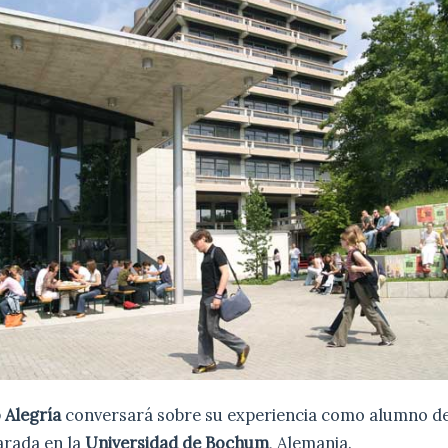
 Alegría
conversará sobre su experiencia como alumno de
rada en la
Universidad de Bochum
, Alemania.