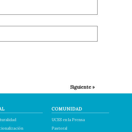
AL
COMUNIDAD
turalidad
UCSS en la Prensa
cionalización
Pastoral