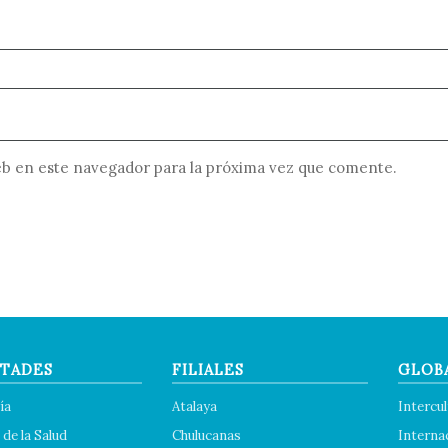
b en este navegador para la próxima vez que comente.
TADES
FILIALES
GLOB
ía
Atalaya
Intercul
 de la Salud
Chulucanas
Interna