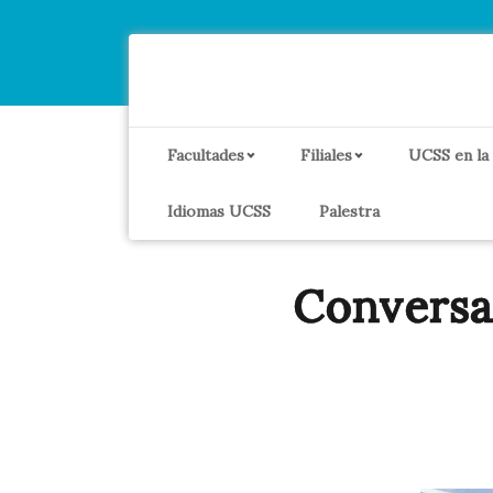
Facultades
Filiales
UCSS en la
Idiomas UCSS
Palestra
Conversa