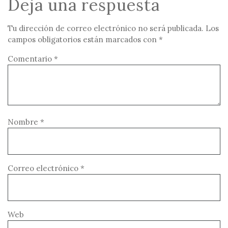
Deja una respuesta
o
r
Tu dirección de correo electrónico no será publicada.
Los
d
campos obligatorios están marcados con
*
e
Comentario
*
a
u
d
i
o
Nombre
*
Correo electrónico
*
Web