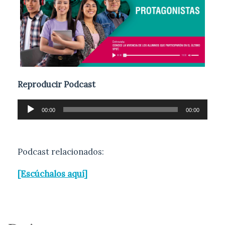
Reproducir Podcast
R
00:00
00:00
e
p
r
Podcast relacionados:
o
[Escúchalos aquí]
d
u
c
t