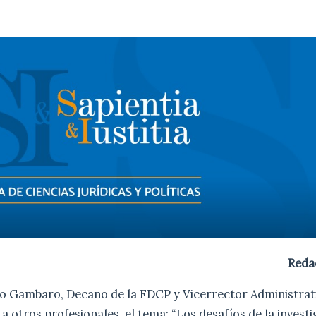
Reda
ro Gambaro, Decano de la FDCP y Vicerrector Administrat
a otros profesionales, el tema: “Los desafíos de la investi