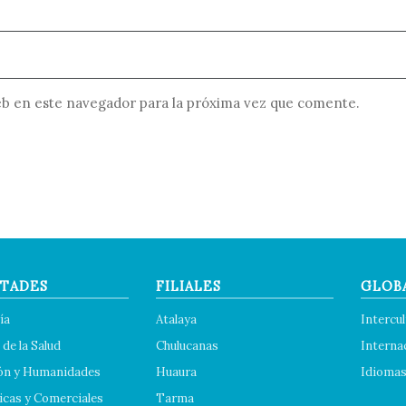
b en este navegador para la próxima vez que comente.
TADES
FILIALES
GLOB
ía
Atalaya
Intercul
 de la Salud
Chulucanas
Interna
ón y Humanidades
Huaura
Idioma
cas y Comerciales
Tarma