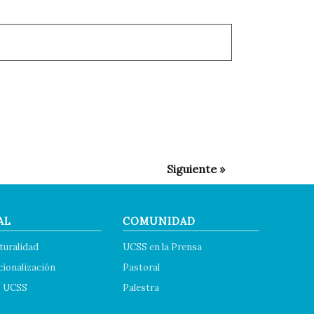
AL
COMUNIDAD
turalidad
UCSS en la Prensa
cionalización
Pastoral
s UCSS
Palestra