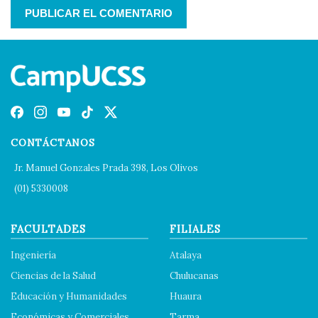
CONTÁCTANOS
Jr. Manuel Gonzales Prada 398, Los Olivos
(01) 5330008
FACULTADES
FILIALES
Ingeniería
Atalaya
Ciencias de la Salud
Chulucanas
Educación y Humanidades
Huaura
Económicas y Comerciales
Tarma