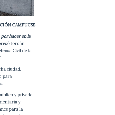
CIÓN CAMPUCSS
 por hacer en la
presó Jordán
fensa Civil de la
”.
cha ciudad,
o para
s.
público y privado
umentaría y
anes para la