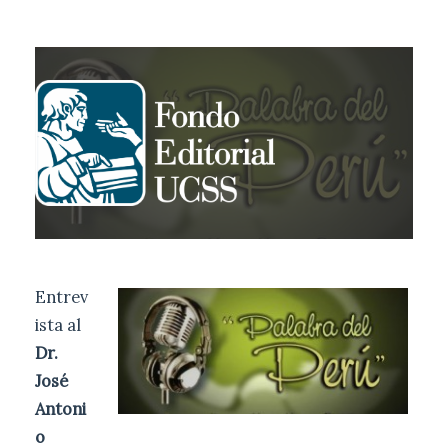
Entrev
ista al
Dr.
José
Antoni
o