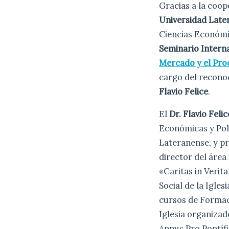
Gracias a la coop
Universidad Lat
Ciencias Económi
Seminario Intern
Mercado y el Proc
cargo del reconoc
Flavio Felice
.
El
Dr. Flavio Felic
Económicas y Polí
Lateranense, y pr
director del área
«Caritas in Verita
Social de la Igles
cursos de Formaci
Iglesia organiza
Annus Pro Pontífi