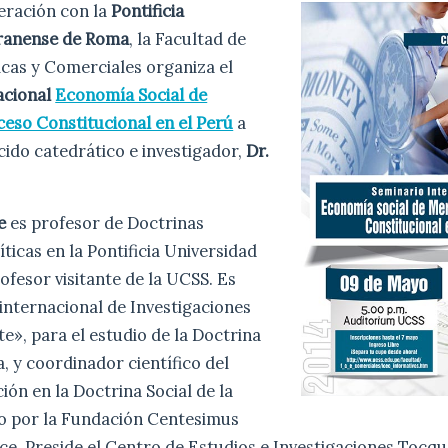
eración con la
Pontificia
eranense de Roma
, la Facultad de
cas y Comerciales organiza el
acional
Economía Social de
eso Constitucional en el Perú
a
ido catedrático e investigador,
Dr.
e
es profesor de Doctrinas
ticas en la Pontificia Universidad
ofesor visitante de la UCSS. Es
 internacional de Investigaciones
te», para el estudio de la Doctrina
ia, y coordinador científico del
ón en la Doctrina Social de la
do por la Fundación Centesimus
ce. Preside el Centro de Estudios e Investigaciones Tocqu