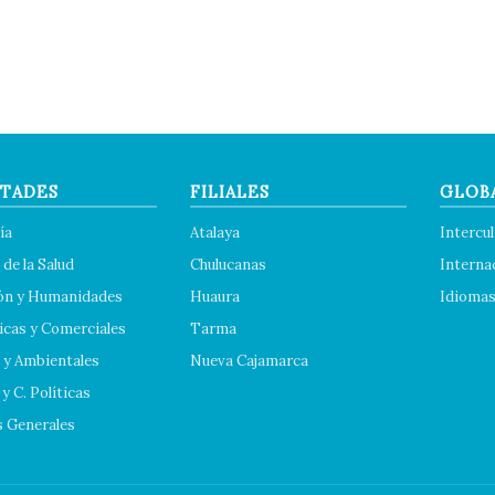
TADES
FILIALES
GLOB
ía
Atalaya
Intercul
 de la Salud
Chulucanas
Interna
ón y Humanidades
Huaura
Idioma
cas y Comerciales
Tarma
 y Ambientales
Nueva Cajamarca
y C. Políticas
s Generales