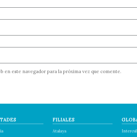
b en este navegador para la próxima vez que comente.
TADES
FILIALES
GLOB
ía
Atalaya
Intercul