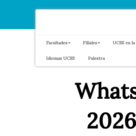
Facultades
Filiales
UCSS en la
Idiomas UCSS
Palestra
What
2026