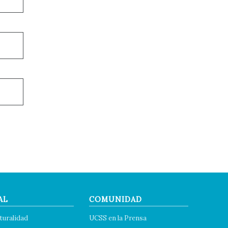
AL
COMUNIDAD
turalidad
UCSS en la Prensa