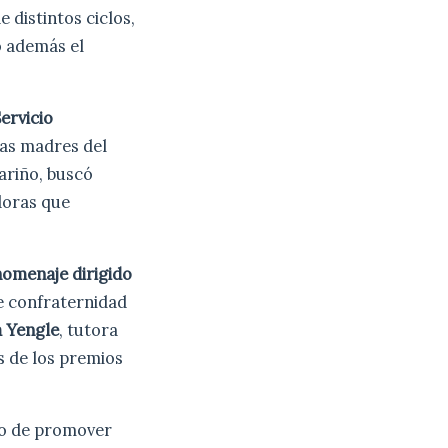
 distintos ciclos,
o además el
ervicio
las madres del
cariño, buscó
doras que
omenaje dirigido
e confraternidad
a Yengle
, tutora
s de los premios
o de promover