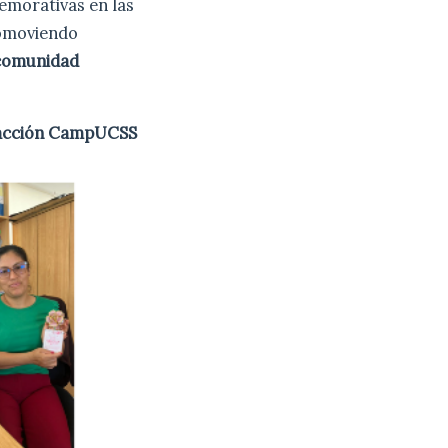
emorativas en las
romoviendo
 comunidad
dacción CampUCSS