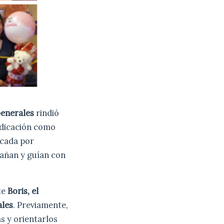
Generales
rindió
edicación como
rcada por
añan y guían con
nte
Boris, el
ales
. Previamente,
s y orientarlos