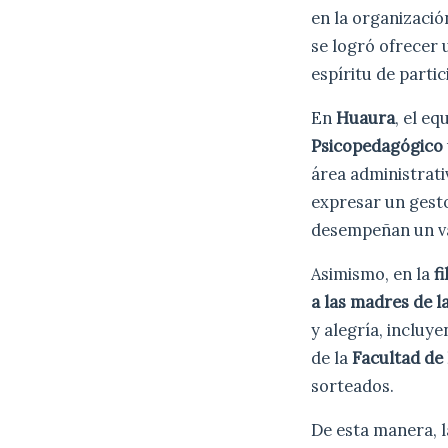
en la organización
se logró ofrecer 
espíritu de parti
En
Huaura
, el eq
Psicopedagógico
área administrativ
expresar un gest
desempeñan un val
Asimismo, en la
f
a las madres de l
y alegría, incluy
de la
Facultad de
sorteados.
De esta manera, 