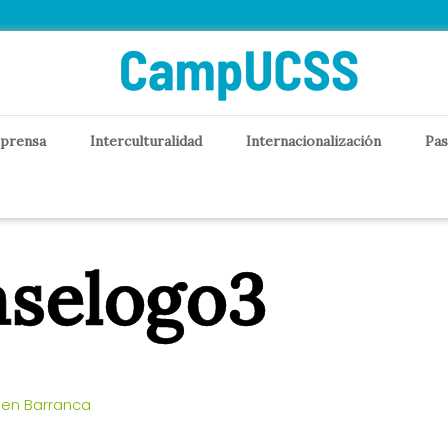
 prensa
Interculturalidad
Internacionalización
Pas
aselogo3
en Barranca