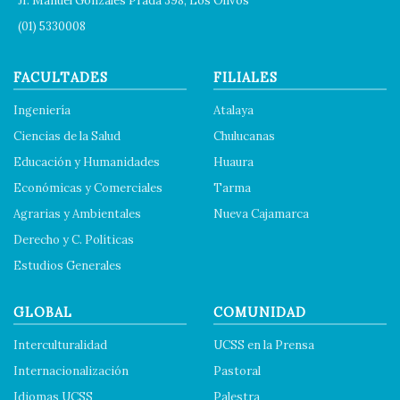
Jr. Manuel Gonzales Prada 398, Los Olivos
(01) 5330008
FACULTADES
FILIALES
Ingeniería
Atalaya
Ciencias de la Salud
Chulucanas
Educación y Humanidades
Huaura
Económicas y Comerciales
Tarma
Agrarias y Ambientales
Nueva Cajamarca
Derecho y C. Políticas
Estudios Generales
GLOBAL
COMUNIDAD
Interculturalidad
UCSS en la Prensa
Internacionalización
Pastoral
Idiomas UCSS
Palestra