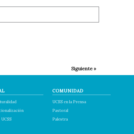
AL
COMUNIDAD
turalidad
UCSS en la Prensa
cionalización
Pastoral
s UCSS
Palestra