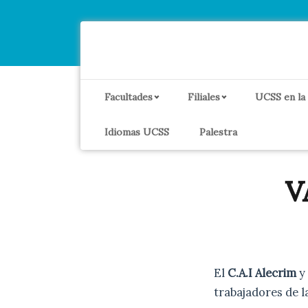
Facultades
Filiales
UCSS en la
Idiomas UCSS
Palestra
V
El
C.A.I Alecrim
y
trabajadores de l