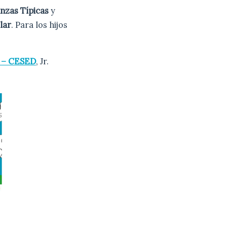
nzas Típicas
y
lar
. Para los hijos
o – CESED
, Jr.