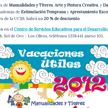
es de
Manualidades y Títeres
,
Arte y Pintura Creativa
, y
Da
, además de
Estimulación Temprana
y
Aprestamiento Esco
es de la UCSS, habrá un
20 % de descuento
.
n en el
Centro de Servicios Educativos para el Desarroll
. Sol de Oro – Los Olivos, teléfonos 5338441 anexo 105.