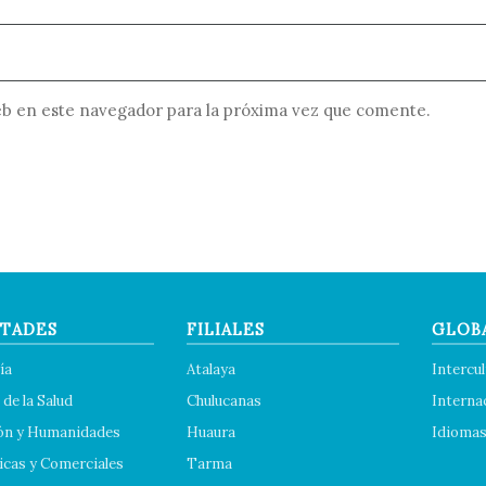
b en este navegador para la próxima vez que comente.
TADES
FILIALES
GLOB
ía
Atalaya
Intercul
 de la Salud
Chulucanas
Interna
ón y Humanidades
Huaura
Idioma
cas y Comerciales
Tarma