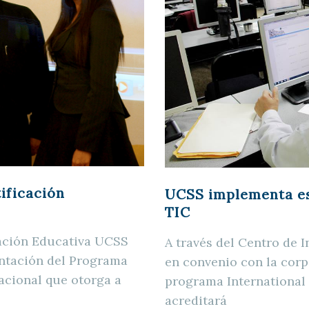
ificación
UCSS implementa es
TIC
vación Educativa UCSS
A través del Centro de 
entación del Programa
en convenio con la cor
nacional que otorga a
programa International
acreditará