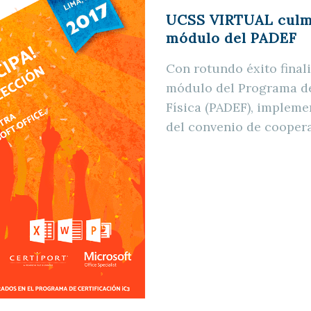
UCSS VIRTUAL culmi
módulo del PADEF
Con rotundo éxito final
módulo del Programa de
Física (PADEF), implem
del convenio de cooper