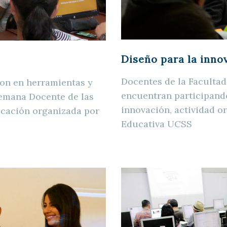
Diseño para la inn
Docentes de la Facultad
ron en herramientas y
encuentran participando
Semana Docente de las
innovación, actividad o
cación organizada por
Educativa UCSS