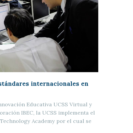
tándares internacionales en
Innovación Educativa UCSS Virtual y
poración IBEC, la UCSS implementa el
 Technology Academy por el cual se