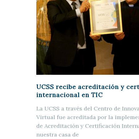
UCSS recibe acreditación y cert
internacional en TIC
La UCSS a través del Centro de Inno
Virtual fue acreditada por la implem
de Acreditación y Certificación Inter
nuestra casa de