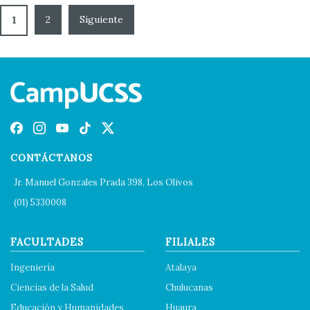
2
1
CONTÁCTANOS
Jr. Manuel Gonzales Prada 398, Los Olivos
(01) 5330008
FACULTADES
FILIALES
Ingeniería
Atalaya
Ciencias de la Salud
Chulucanas
Educación y Humanidades
Huaura