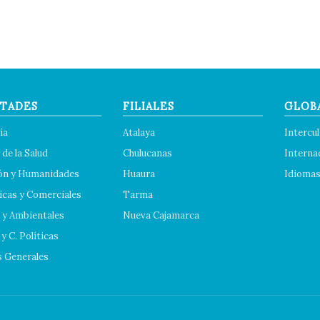
TADES
FILIALES
GLOB
ía
Atalaya
Intercul
 de la Salud
Chulucanas
Interna
ón y Humanidades
Huaura
Idioma
cas y Comerciales
Tarma
 y Ambientales
Nueva Cajamarca
y C. Políticas
s Generales