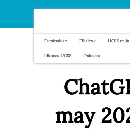
Facultades
Filiales
UCSS en la
Idiomas UCSS
Palestra
ChatG
may 20