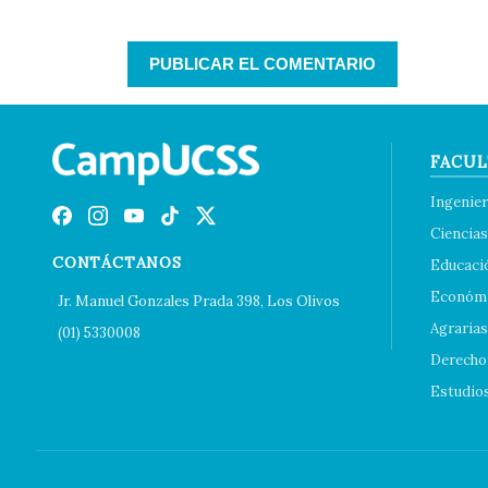
FACUL
Ingenier
Ciencias
CONTÁCTANOS
Educaci
Económi
Jr. Manuel Gonzales Prada 398, Los Olivos
Agrarias
(01) 5330008
Derecho 
Estudio