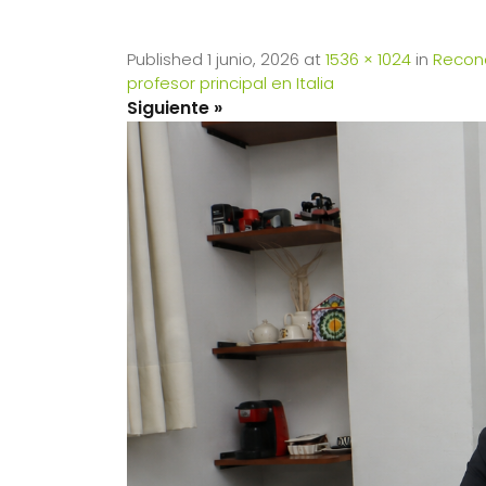
Published
1 junio, 2026
at
1536 × 1024
in
Recono
profesor principal en Italia