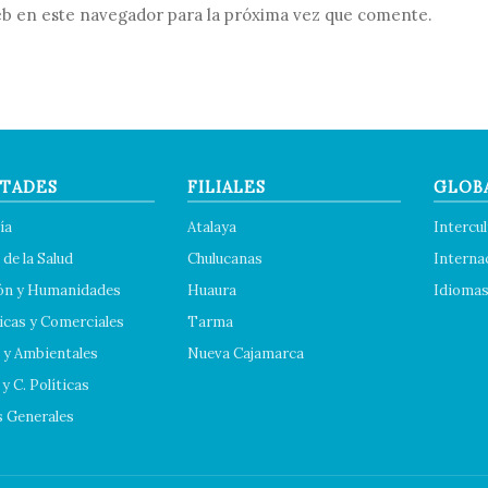
b en este navegador para la próxima vez que comente.
TADES
FILIALES
GLOB
ía
Atalaya
Intercul
 de la Salud
Chulucanas
Interna
ón y Humanidades
Huaura
Idioma
cas y Comerciales
Tarma
 y Ambientales
Nueva Cajamarca
y C. Políticas
s Generales