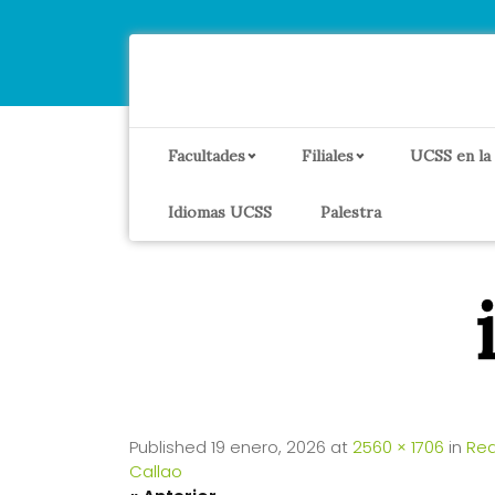
Facultades
Filiales
UCSS en la
Idiomas UCSS
Palestra
Published
19 enero, 2026
at
2560 × 1706
in
Rea
Callao