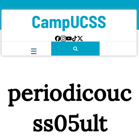
periodicouc
ss05ult