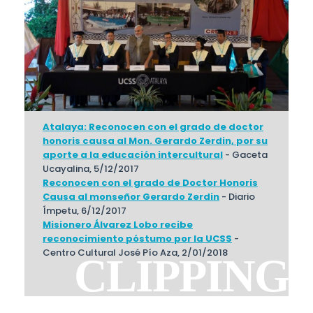
Atalaya: Reconocen con el grado de doctor
honoris causa al Mon. Gerardo Zerdin, por su
aporte a la educación intercultural
- Gaceta
Ucayalina, 5/12/2017
Reconocen con el grado de Doctor Honoris
Causa al monseñor Gerardo Zerdin
- Diario
Ímpetu, 6/12/2017
Misionero Álvarez Lobo recibe
reconocimiento póstumo por la UCSS
-
Centro Cultural José Pío Aza, 2/01/2018
CLIPPING