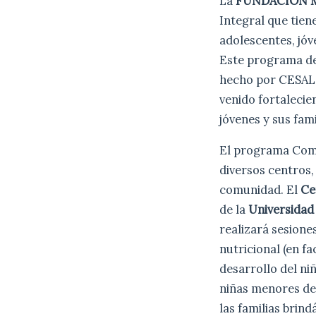
La
FUNDACIÓN 
Integral que tiene
adolescentes, jó
Este programa 
hecho por CESAL y
venido fortalecie
jóvenes y sus fami
El programa Com
diversos centros,
comunidad. El
Ce
de la
Universidad 
realizará sesione
nutricional (en fa
desarrollo del ni
niñas menores de
las familias brin