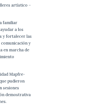
leres artístico –
 familiar
 ayudar a los
s y fortalecer las
e comunicación y
sta en marcha de
cimiento
nidad Mapfre-
 que pudieron
n sesiones
ión demostrativa
nes.