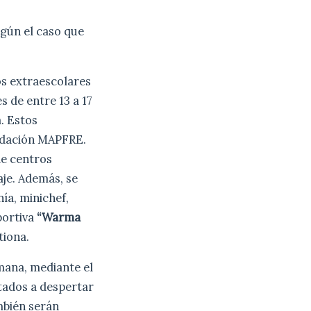
egún el caso que
os extraescolares
s de entre 13 a 17
. Estos
undación MAPFRE.
de centros
aje. Además, se
ía, minichef,
portiva
“Warma
tiona.
mana, mediante el
ntados a despertar
mbién serán