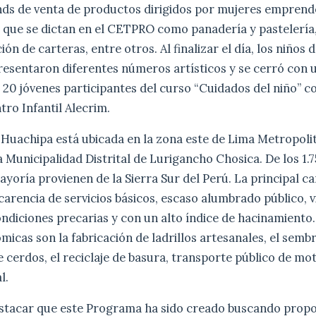
nds de venta de productos dirigidos por mujeres emprend
s que se dictan en el CETPRO como panadería y pastelería
ón de carteras, entre otros. Al finalizar el día, los niños d
resentaron diferentes números artísticos y se cerró con
n 20 jóvenes participantes del curso “Cuidados del niño” c
ro Infantil Alecrim.
Huachipa está ubicada en la zona este de Lima Metropoli
a Municipalidad Distrital de Lurigancho Chosica. De los 1
ayoría provienen de la Sierra Sur del Perú. La principal ca
 carencia de servicios básicos, escaso alumbrado público, v
ndiciones precarias y con un alto índice de hacinamiento.
micas son la fabricación de ladrillos artesanales, el semb
e cerdos, el reciclaje de basura, transporte público de mot
l.
stacar que este Programa ha sido creado buscando propo