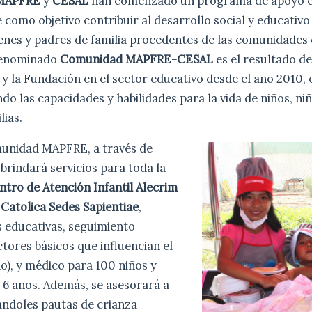
MAPFRE
y
CESAL
han comenzado un programa de apoyo e
 como objetivo contribuir al desarrollo social y educativo 
venes y padres de familia procedentes de las comunidades
denominado
Comunidad MAPFRE-CESAL
es el resultado d
 la Fundación en el sector educativo desde el año 2010, e
ndo las capacidades y habilidades para la vida de niños, ni
lias.
unidad MAPFRE, a través de
 brindará servicios para toda la
ntro de Atención Infantil Alecrim
Catolica Sedes Sapientiae
,
s educativas, seguimiento
ctores básicos que influencian el
ño), y médico para 100 niños y
 6 años. Además, se asesorará a
dándoles pautas de crianza