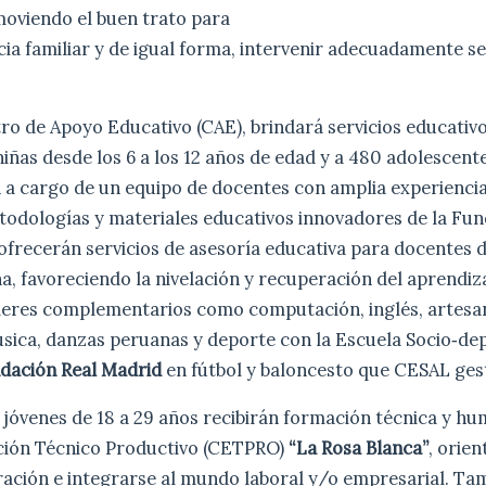
oviendo el buen trato para
ncia familiar y de igual forma, intervenir adecuadamente s
ro de Apoyo Educativo (CAE), brindará servicios educativ
niñas desde los 6 a los 12 años de edad y a 480 adolescente
 a cargo de un equipo de docentes con amplia experiencia
todologías y materiales educativos innovadores de la F
 ofrecerán servicios de asesoría educativa para docentes 
na, favoreciendo la nivelación y recuperación del aprendiz
lleres complementarios como computación, inglés, artesan
sica, danzas peruanas y deporte con la Escuela Socio‐de
dación Real Madrid
en fútbol y baloncesto que CESAL ges
jóvenes de 18 a 29 años recibirán formación técnica y hu
ción Técnico Productivo (CETPRO)
“La Rosa Blanca”
, orie
ración e integrarse al mundo laboral y/o empresarial. Ta