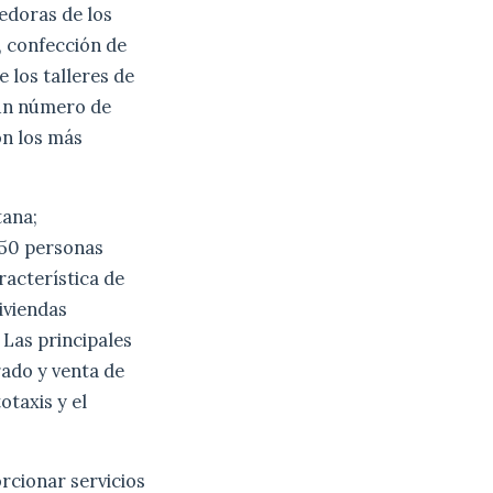
edoras de los
, confección de
e los talleres de
 un número de
on los más
tana;
.750 personas
racterística de
iviendas
 Las principales
rado y venta de
otaxis y el
rcionar servicios