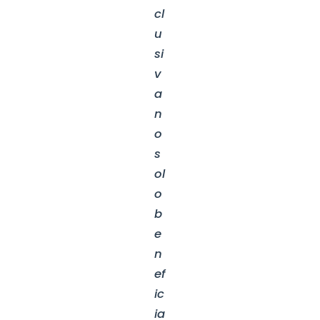
cl
u
si
v
a
n
o
s
ol
o
b
e
n
ef
ic
ia