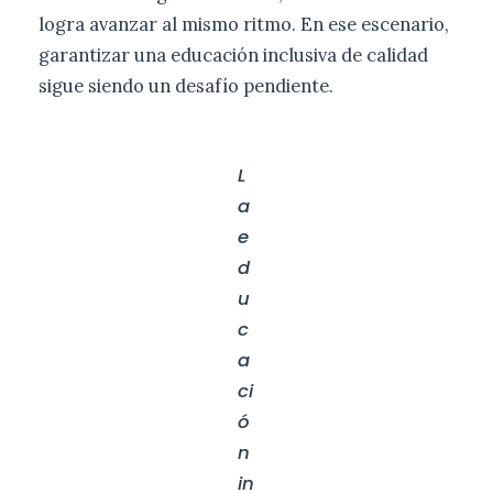
logra avanzar al mismo ritmo. En ese escenario,
garantizar una educación inclusiva de calidad
sigue siendo un desafío pendiente.
L
a
e
d
u
c
a
ci
ó
n
in