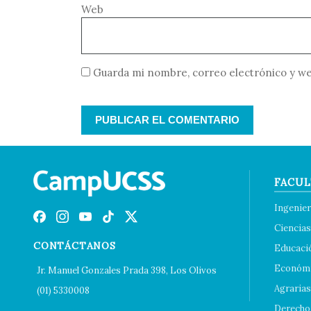
Web
Guarda mi nombre, correo electrónico y we
FACUL
Ingenier
Ciencias
CONTÁCTANOS
Educaci
Económi
Jr. Manuel Gonzales Prada 398, Los Olivos
Agrarias
(01) 5330008
Derecho 