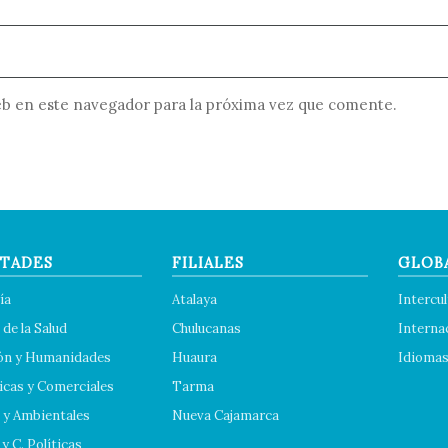
b en este navegador para la próxima vez que comente.
TADES
FILIALES
GLOB
ía
Atalaya
Intercul
 de la Salud
Chulucanas
Interna
ón y Humanidades
Huaura
Idioma
cas y Comerciales
Tarma
 y Ambientales
Nueva Cajamarca
y C. Políticas