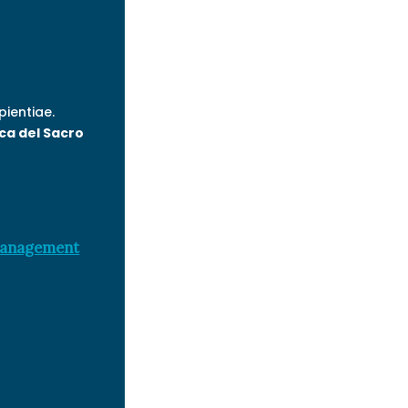
pientiae.
ca del Sacro
 Management