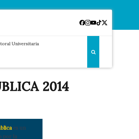
toral Universitaria
BLICA 2014
blica
es un
 por la