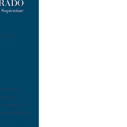
o de la
 talleres
irá a los
en video. La
su estudio con