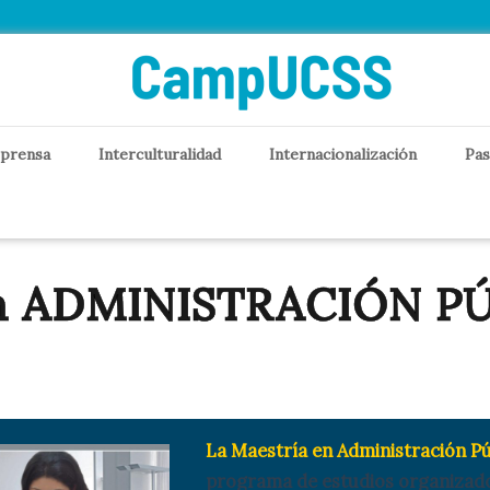
 prensa
Interculturalidad
Internacionalización
Pas
en ADMINISTRACIÓN PÚ
La Maestría en Administración Pú
programa de estudios organizado