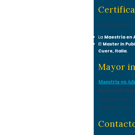
Certific
El Programa de 
La
Maestría en 
El
Master in Pub
Cuore, Italia
.
Mayor i
Maestría en Ad
Escuela de Post
Av. Salaverry 74
Teléfono: 330 2
Contact