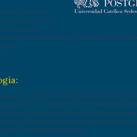
olíticos, asesores de
l, regional y local, así
les de distintas
interesados en profundizar sus conocimientos en el camp
pública.
gía:
impartirá a través de la metodología semi-presencial, con
ra cada curso. El Campus Virtual de la Universidad permit
fianzar sus conocimientos a través de charlas magistrales 
en línea de los materiales permitirá al alumno programar 
 acuerdo a su disponibilidad de tiempo.