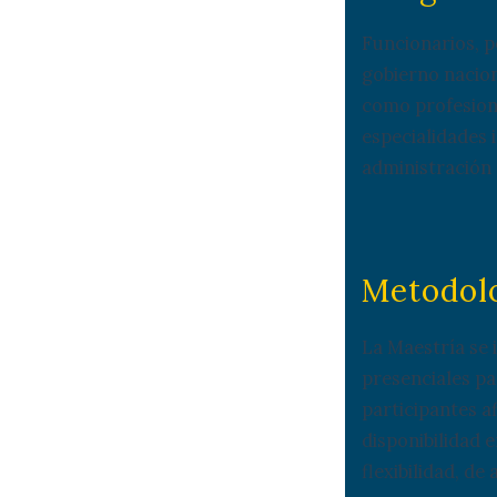
Funcionarios, p
gobierno naciona
como profesiona
especialidades 
administración 
Metodolo
La Maestría se 
presenciales pa
participantes a
disponibilidad 
flexibilidad, de