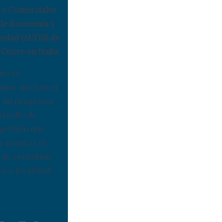
 y Comerciales
 de Economía y
iedad (ALTIS) de
Cuore en Italia.
to la
mer nivel en el
a. Su programa
arrollo de
gestión que
s mejorar el
 de contribuir
to o localidad