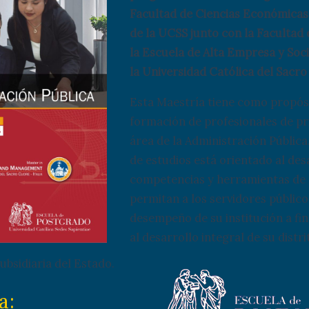
Facultad de Ciencias Económicas
de la UCSS junto con la Facultad
la Escuela de Alta Empresa y Soc
la Universidad Católica del Sacro 
Esta Maestría tiene como propósi
formación de profesionales de pri
área de la Administración Públic
de estudios está orientado al des
competencias y herramientas de 
permitan a los servidores público
desempeño de su institución a fin
al desarrollo integral de su distri
ubsidiaria del Estado.
a: