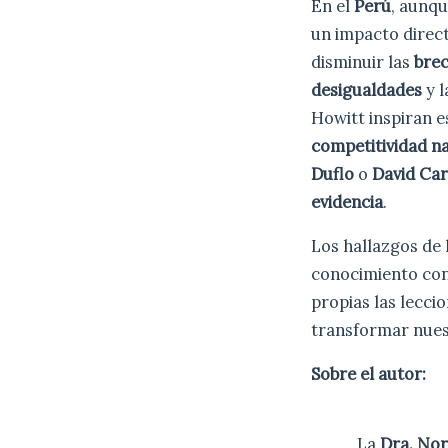
En el
Perú
, aunqu
un impacto direc
disminuir las
bre
desigualdades
y l
Howitt inspiran e
competitividad n
Duflo
o
David Ca
evidencia
.
Los hallazgos de 
conocimiento co
propias las lecci
transformar nues
Sobre el autor:
La
Dra. No