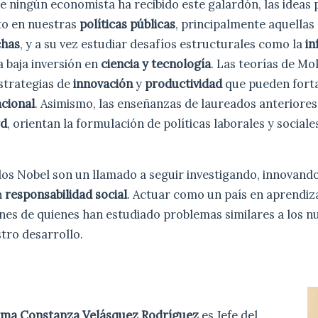
e ningún economista ha recibido este galardón, las ideas
to en nuestras
políticas públicas
, principalmente aquellas
chas
, y a su vez estudiar desafíos estructurales como la
in
a baja inversión en
ciencia y tecnología
. Las teorías de Mo
strategias de
innovación
y
productividad
que pueden forta
acional
. Asimismo, las enseñanzas de laureados anteriore
rd
, orientan la formulación de políticas laborales y social
los Nobel son un llamado a seguir investigando, innovando
n
responsabilidad social
. Actuar como un país en aprendiz
ones de quienes han estudiado problemas similares a los n
tro desarrollo.
rma Constanza Velásquez Rodríguez
es Jefe del