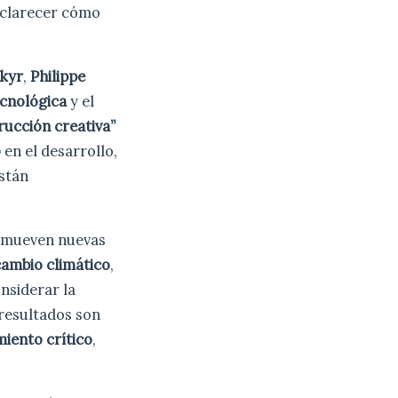
esclarecer cómo
okyr
,
Philippe
ecnológica
y el
rucción creativa”
o
en el desarrollo,
stán
romueven nuevas
cambio climático
,
onsiderar la
 resultados son
iento crítico
,