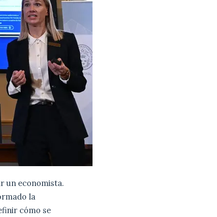
ir un economista.
formado la
efinir cómo se