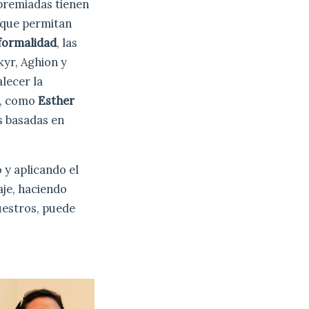
 premiadas tienen
 que permitan
formalidad
, las
kyr, Aghion y
lecer la
s, como
Esther
es basadas en
 y aplicando el
aje, haciendo
uestros, puede