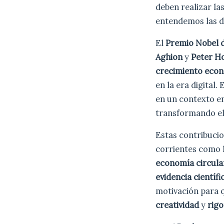
deben realizar la
entendemos las d
El
Premio Nobel 
Aghion
y
Peter H
crecimiento eco
en la era digital.
en un contexto en
transformando e
Estas contribuci
corrientes como 
economía circula
evidencia científi
motivación para 
creatividad
y
rigo