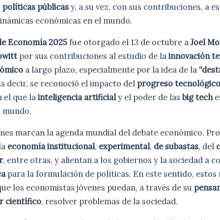
s
políticas públicas
y, a su vez, con sus contribuciones, a 
inámicas económicas en el mundo.
de Economía 2025
fue otorgado el 13 de octubre a
Joel M
owitt
por sus contribuciones al estudio de la
innovación t
nómico
a largo plazo, especialmente por la idea de la
“dest
 Es decir, se reconoció el impacto del
progreso tecnológic
 el que la
inteligencia artificial
y el poder de las
big tech
e
l mundo.
ones marcan la agenda mundial del debate económico. P
la
economía institucional
,
experimental
,
de subastas
, del
r
, entre otras, y alientan a los gobiernos y la sociedad a c
ca
para la formulación de políticas. En este sentido, estos
que los economistas jóvenes puedan, a través de su
pensam
r científico
, resolver problemas de la sociedad.