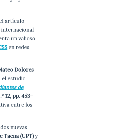
el artículo
a internacional
enta un valioso
CSS
en redes
Mateo Dolores
 el estudio
diantes de
.º 12, pp. 453–
tiva entre los
 dos nuevas
de Tacna (UPT)
y