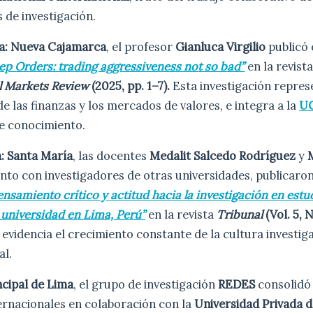
s de investigación.
ioja: Nueva Cajamarca
, el profesor
Gianluca Virgilio
publicó 
p Orders: trading aggressiveness not so bad”
en la revist
l Markets Review
(2025, pp. 1–7).
Esta investigación repres
e las finanzas y los mercados de valores, e integra a la
U
de conocimiento.
a: Santa María
, las docentes
Medalit Salcedo Rodríguez
y
junto con investigadores de otras universidades, publicaron
ensamiento crítico y actitud hacia la investigación en estu
 universidad en Lima, Perú”
en la revista
Tribunal
(Vol. 5, N
evidencia el crecimiento constante de la cultura investiga
al.
ncipal de Lima
, el grupo de investigación
REDES
consolidó
ernacionales en colaboración con la
Universidad Privada 