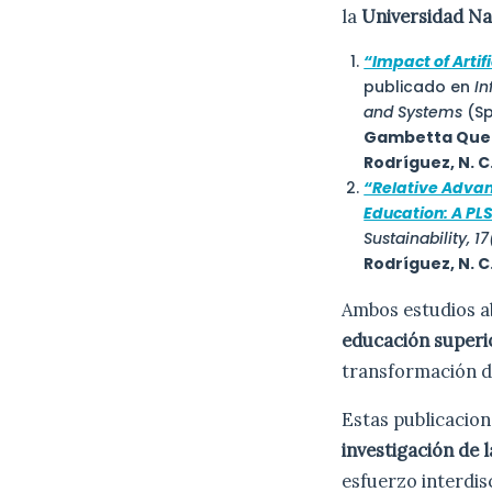
la
Universidad Na
“Impact of Artif
publicado en
In
and Systems
(Sp
Gambetta Quelop
Rodríguez, N. C
“Relative Advan
Education: A PL
Sustainability, 17
Rodríguez, N. C
Ambos estudios a
educación superi
transformación di
Estas publicacion
investigación de 
esfuerzo interdis