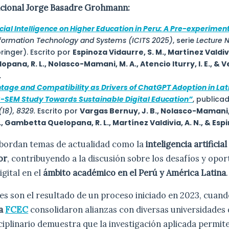
cional Jorge Basadre Grohmann:
icial Intelligence on Higher Education in Peru: A Pre-experimen
formation Technology and Systems (ICITS 2025)
, serie
Lecture 
ringer). Escrito por
Espinoza Vidaurre, S. M., Martínez Valdivi
ana, R. L., Nolasco-Mamani, M. A., Atencio Iturry, I. E., & 
.
tage and Compatibility as Drivers of ChatGPT Adoption in La
S-SEM Study Towards Sustainable Digital Education”
, publicad
(18), 8329.
Escrito por
Vargas Bernuy, J. B., Nolasco-Mamani,
., Gambetta Quelopana, R. L., Martínez Valdivia, A. N., & Esp
bordan temas de actualidad como la
inteligencia artificial
or
, contribuyendo a la discusión sobre los desafíos y opor
gital en el
ámbito académico en el Perú y América Latina
.
es son el resultado de un proceso iniciado en 2023, cuand
la
FCEC
consolidaron alianzas con diversas universidades d
ciplinario demuestra que la investigación aplicada perm