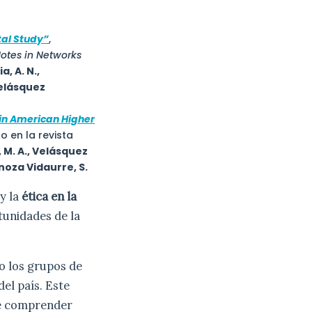
tal Study”
,
Notes in Networks
a, A. N.,
Velásquez
tin American Higher
o en la revista
 M. A., Velásquez
inoza Vidaurre, S.
y la
ética en la
tunidades de la
o los grupos de
el país. Este
ite comprender