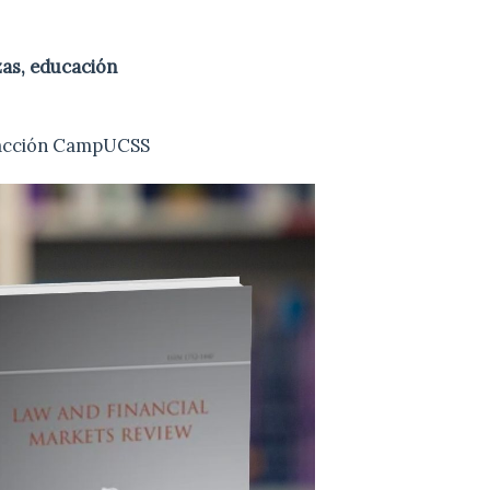
zas, educación
dacción CampUCSS