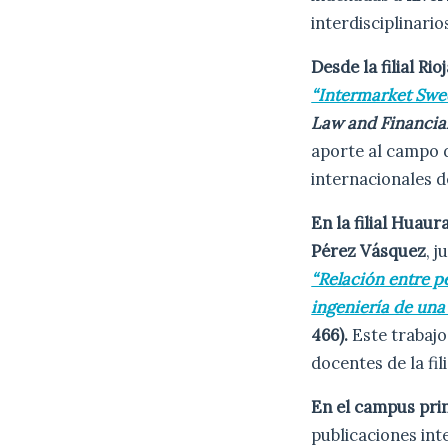
interdisciplinario
Desde la filial R
“Intermarket Swee
Law and Financia
aporte al campo d
internacionales 
En la filial Huaur
Pérez Vásquez
, 
“Relación entre p
ingeniería de una
466).
Este trabajo 
docentes de la fili
En el campus pri
publicaciones int