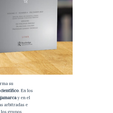
irma su
científico
. En los
Cajamarca
y en el
s arbitradas e
e los grupos