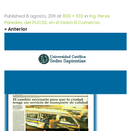
Published
8 agosto, 2011
at
800 × 1132
in
Ing. Pervis
Paredes, del ITUCSS, en el Diario El Comercio.