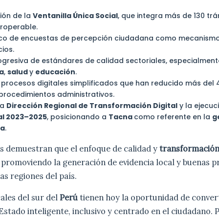
ión de la
Ventanilla Única Social
, que integra más de 130 tr
roperable.
tico de encuestas de percepción ciudadana como mecanismo 
cios.
gresiva de estándares de calidad sectoriales, especialmente
ca
,
salud
y
educación
.
e procesos digitales simplificados que han reducido más del 
procedimientos administrativos.
la
Dirección Regional de Transformación Digital
y la ejecuc
al 2023–2025
, posicionando a
Tacna
como referente en la
g
da
.
as demuestran que el enfoque de calidad y
transformación 
, promoviendo la generación de evidencia local y buenas p
as regiones del país.
ales del sur del
Perú
tienen hoy la oportunidad de conver
Estado inteligente, inclusivo y centrado en el ciudadano. 