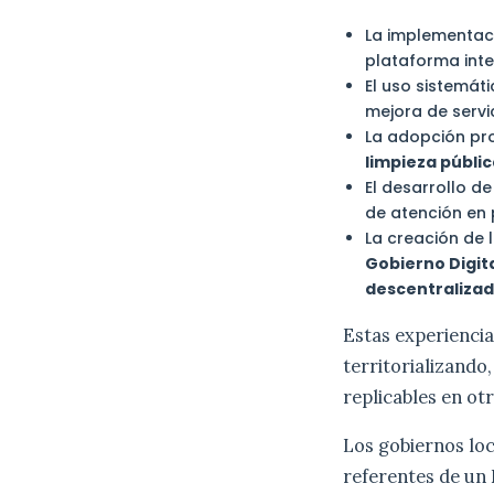
La implementac
plataforma inte
El uso sistemá
mejora de servi
La adopción pro
limpieza públi
El desarrollo d
de atención en 
La creación de 
Gobierno Digit
descentraliza
Estas experienci
territorializando
replicables en otr
Los gobiernos loc
referentes de un 