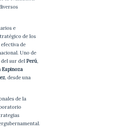
diversos
arios e
tratégico de los
 efectiva de
nacional. Uno de
 del sur del
Perú
,
m Espinoza
ez
, desde una
onales de la
boratorio
trategias
ntergubernamental.