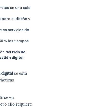
ámites en una sola
para el diseño y
 en servicios de
40 % los tiempos
ión del
Plan de
estión digital
digital
se está
rácticas
tirse en
Pero ello requiere