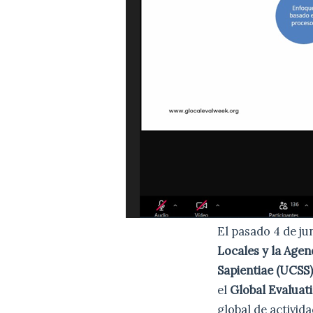
El pasado 4 de ju
Locales y la Agen
Sapientiae (UCSS
el
Global Evaluati
global de activid