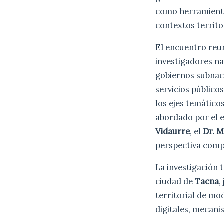
como herramienta
contextos territo
El encuentro reun
investigadores na
gobiernos subnac
servicios público
los ejes temáticos
abordado por el 
Vidaurre
, el
Dr. 
perspectiva compa
La investigación 
ciudad de
Tacna
,
territorial de mo
digitales, mecani