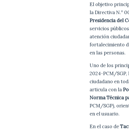
El objetivo princ
la Directiva N.°
Presidencia del C
servicios público
atención ciudadan
fortalecimiento d
en las personas.
Uno de los princi
2024-PCM/SGP, la 
ciudadano en tod
articula con la
Po
Norma Técnica par
PCM/SGP), orienta
en el usuario.
En el caso de
Tac