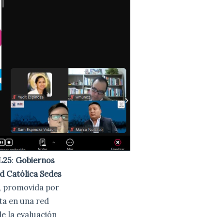
L25
:
Gobiernos
d Católica Sedes
, promovida por
rta en una red
de la evaluación