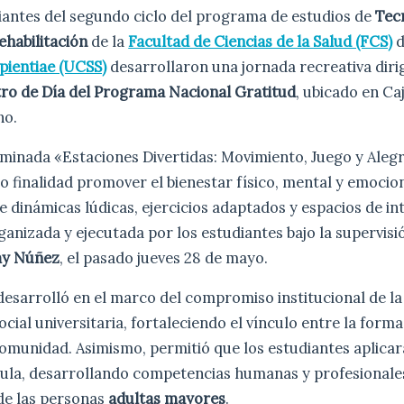
iantes del segundo ciclo del programa de estudios de
Tec
ehabilitación
de la
Facultad de Ciencias de la Salud (FCS)
d
pientiae (UCSS)
desarrollaron una jornada recreativa diri
ro de Día del Programa Nacional Gratitud
, ubicado en Ca
ho.
minada «Estaciones Divertidas: Movimiento, Juego y Alegr
finalidad promover el bienestar físico, mental y emocio
 dinámicas lúdicas, ejercicios adaptados y espacios de int
ganizada y ejecutada por los estudiantes bajo la supervisi
my Núñez
, el pasado jueves 28 de mayo.
e desarrolló en el marco del compromiso institucional de l
ocial universitaria, fortaleciendo el vínculo entre la form
a comunidad. Asimismo, permitió que los estudiantes aplic
aula, desarrollando competencias humanas y profesionale
de las personas
adultas mayores
.