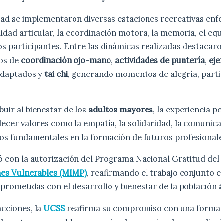
dad se implementaron diversas estaciones recreativas en
idad articular, la coordinación motora, la memoria, el equi
los participantes. Entre las dinámicas realizadas destacar
ios de
coordinación ojo-mano
,
actividades de puntería
,
eje
daptados y
tai chi
, generando momentos de alegría, parti
uir al bienestar de los
adultos mayores
, la experiencia p
lecer valores como la empatía, la solidaridad, la comunica
os fundamentales en la formación de futuros profesionale
ó con la autorización del Programa Nacional Gratitud de
nes Vulnerables (MIMP)
, reafirmando el trabajo conjunto 
prometidas con el desarrollo y bienestar de la población
acciones, la
UCSS
reafirma su compromiso con una formac