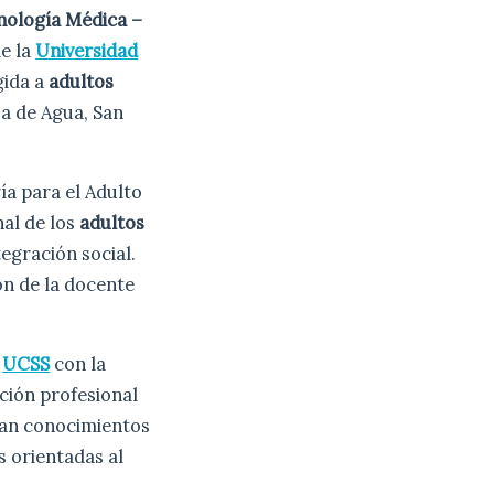
nología Médica –
e la
Universidad
gida a
adultos
ja de Agua, San
ía para el Adulto
nal de los
adultos
egración social.
ón de la docente
a
UCSS
con la
ación profesional
aran conocimientos
s orientadas al