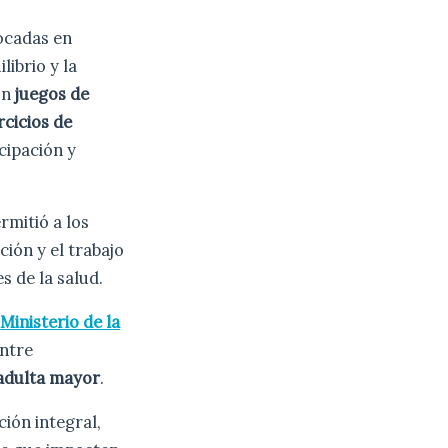
focadas en
librio y la
on
juegos de
rcicios de
cipación y
ermitió a los
ción y el trabajo
s de la salud.
l
Ministerio de la
entre
adulta mayor
.
ión integral,