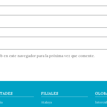
b en este navegador para la próxima vez que comente.
TADES
FILIALES
GLOB
ía
Atalaya
Intercul