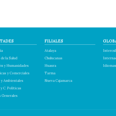
TADES
FILIALES
GLOB
ía
Atalaya
Intercul
 de la Salud
Chulucanas
Interna
ón y Humanidades
Huaura
Idioma
cas y Comerciales
Tarma
 y Ambientales
Nueva Cajamarca
y C. Políticas
s Generales