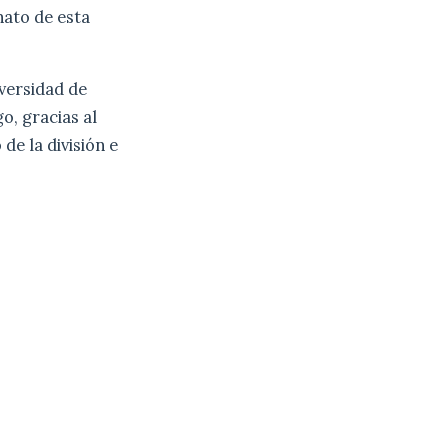
nato de esta
iversidad de
o, gracias al
de la división e