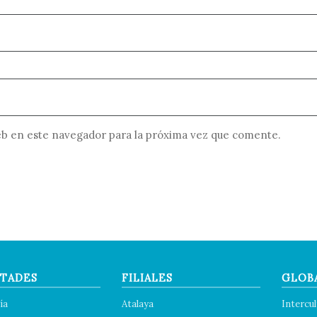
b en este navegador para la próxima vez que comente.
TADES
FILIALES
GLOB
ía
Atalaya
Intercul