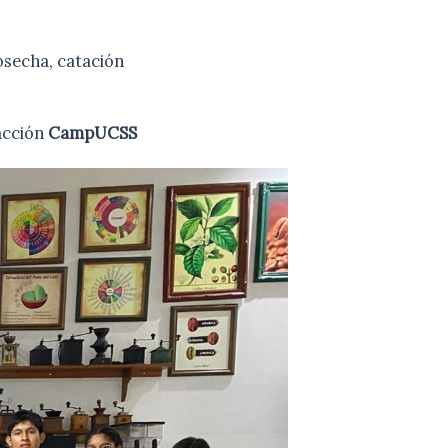
osecha, catación
acción
CampUCSS