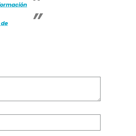
 formación
 de