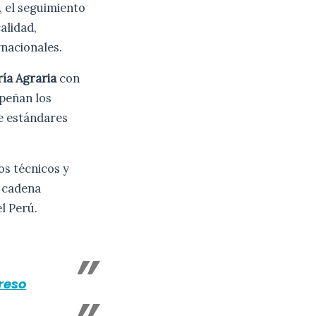
, el seguimiento
alidad,
rnacionales.
ría Agraria
con
mpeñan los
de estándares
os técnicos y
a cadena
l Perú.
reso