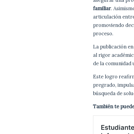
asegurar una pro
familiar
. Asimism
articulación entre
promoviendo decis
proceso.
La publicación e
al rigor académic
de la comunidad u
Este logro reafir
pregrado, impulsa
búsqueda de soluc
También te puede