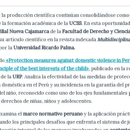
y la producción científica continúan consolidándose como 
 la formación académica de la
UCSS
. En esta oportunida
ilial Nueva Cajamarca
de la
Facultad de Derecho y Ciencia
su artículo científico en la revista indexada
Multidisciplin
 por la
Universidad Ricardo Palma.
ado
«Protection measures against domestic violence in Per
ciple of the best interests of the child»
, publicado en la r
de la
URP
. Analiza la efectividad de las medidas de prote
 doméstica en el Perú y su incidencia en la garantía del pr
del niño, reconocido como uno de los ejes fundamentales 
 derechos de niñas, niños y adolescentes.
examina el
marco normativo peruano
y la aplicación práct
cando los principales desafíos que enfrenta el sistema de j