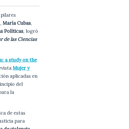
pilares
d,
María Cubas
,
s Políticas
, logró
ar de las Ciencias
u: a study on the
evista
Mujer y
cción aplicadas en
incipio del
para la
ica de estas
usticia para