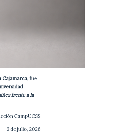
va Cajamarca
, fue
niversidad
iñez frente a la
dacción CampUCSS
6 de julio, 2026