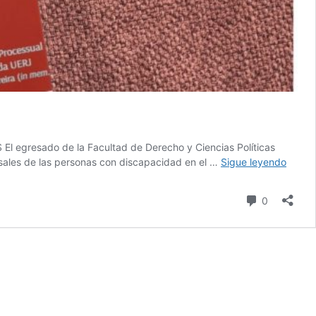
 El egresado de la Facultad de Derecho y Ciencias Políticas
Egres
esales de las personas con discapacidad en el …
Sigue leyendo
UCSS
public
comentari
0
artícul
de
invest
en
revist
intern