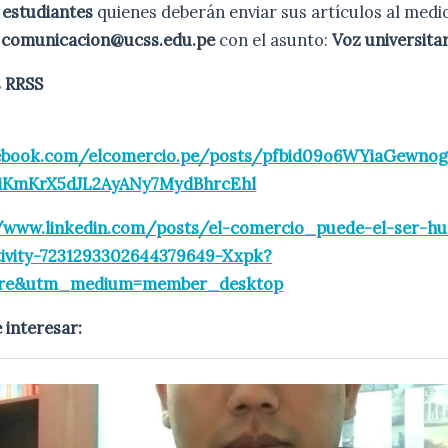
 estudiantes
quienes deberán enviar sus artículos al medi
a
comunicacion@ucss.edu.pe
con el asunto:
Voz universitar
s RRSS
cebook.com/elcomercio.pe/posts/pfbid09o6WYiaGewn
iKmKrX5dJL2AyANy7MydBhrcEhl
//www.linkedin.com/posts/el-comercio_puede-el-ser-hu
tivity-7231293302644379649-Xxpk?
are&utm_medium=member_desktop
 interesar: