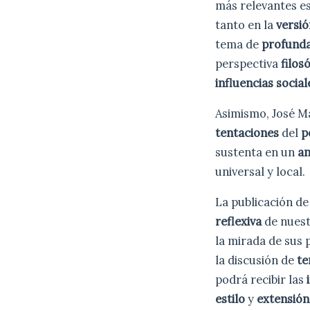
más relevantes e
tanto en la
versi
tema de
profunda
perspectiva
filos
influencias social
Asimismo, José 
tentaciones
del
p
sustenta en un
an
universal y local.
La publicación de
reflexiva
de nuest
la mirada de sus 
la discusión de
te
podrá recibir las
estilo
y
extensió