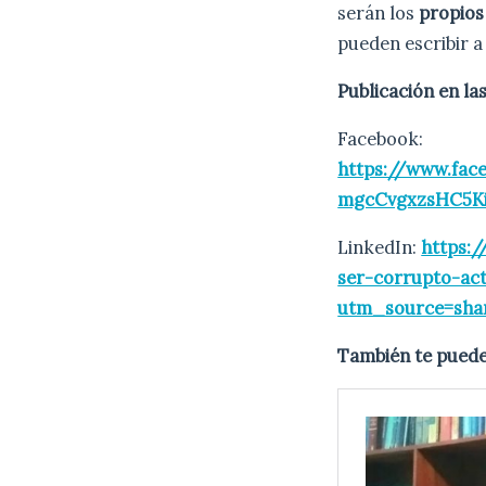
serán los
propios
pueden escribir 
Publicación en la
Facebook:
https://www.fa
mgcCvgxzsHC5K
LinkedIn:
https:
ser-corrupto-ac
utm_source=sh
También te puede