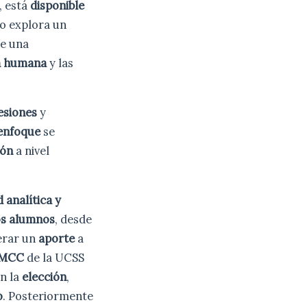
, está
disponible
do explora un
de una
a humana
y las
esiones
y
enfoque
se
ión
a nivel
 analítica y
os alumnos
, desde
nerar un
aporte
a
 DMCC
de la UCSS
n la
elección
,
o
. Posteriormente