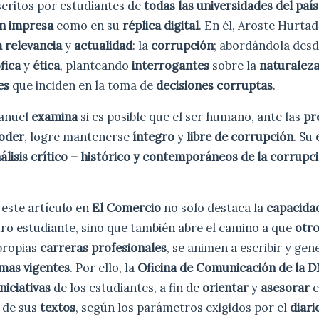
scritos por estudiantes de
todas las universidades del país
ón impresa
como en su
réplica digital
. En él, Aroste Hurta
 relevancia
y
actualidad
: la
corrupción
; abordándola des
ófica
y
ética
, planteando
interrogantes
sobre la
naturalez
es
que inciden en la toma de
decisiones corruptas
.
Manuel
examina
si es posible que el ser humano, ante las
pr
oder
, logre mantenerse
íntegro
y
libre de corrupción
. Su
álisis crítico – histórico y contemporáneos de la corrupc
 este artículo en
El Comercio
no solo destaca la
capacidad
ro estudiante, sino que también abre el camino a que
otr
propias
carreras
profesionales
, se animen a escribir y ge
mas vigentes
. Por ello, la
Oficina de Comunicación de la
iniciativas
de los estudiantes, a fin de
orientar
y
asesorar
e
n
de sus
textos
, según los parámetros exigidos por el
diari