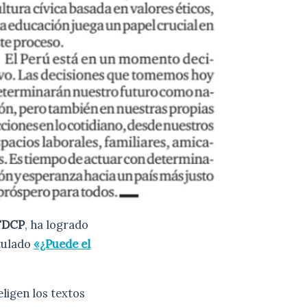
FDCP
, ha logrado
itulado
«¿Puede el
 eligen los textos