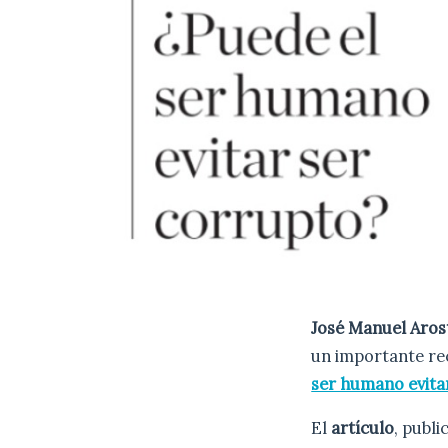
José Manuel Aros
un importante rec
ser humano evita
El
artículo
, publi