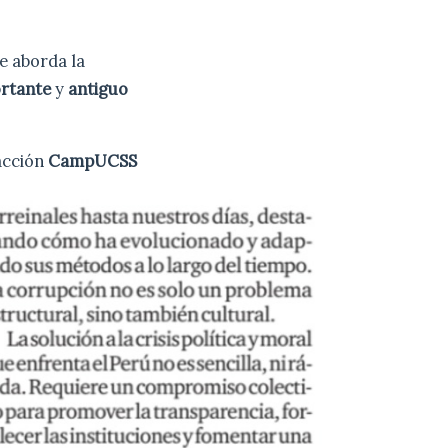
ue aborda la
rtante
y
antiguo
cción
CampUCSS