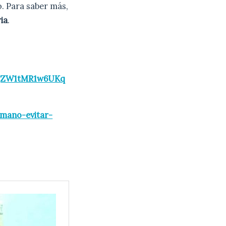
o. Para saber más,
ia
.
ogZW1tMR1w6UKq
mano-evitar-