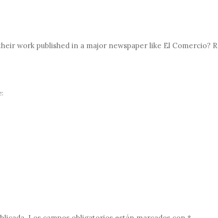
ve their work published in a major newspaper like El Comercio?
e:
blicada.
Los campos obligatorios están marcados con
*