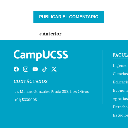
FACUL
Ingenier
Ciencias
CONTÁCTANOS
Educaci
Económi
Jr. Manuel Gonzales Prada 398, Los Olivos
Agrarias
(01) 5330008
Derecho 
Estudio