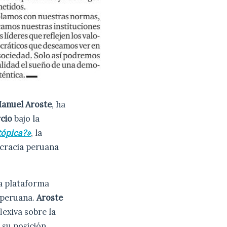
Manuel Aroste
, ha
cio
bajo la
tópica?»
, la
ocracia peruana
na plataforma
d peruana.
Aroste
exiva sobre la
 su posición