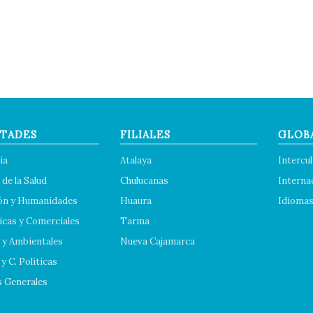
TADES
FILIALES
GLOB
ía
Atalaya
Intercul
 de la Salud
Chulucanas
Interna
ón y Humanidades
Huaura
Idioma
cas y Comerciales
Tarma
 y Ambientales
Nueva Cajamarca
y C. Políticas
s Generales