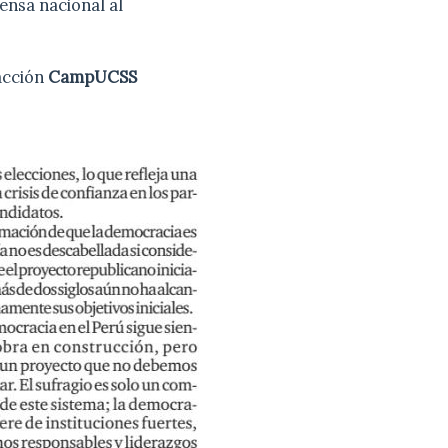
nsa nacional al
acción
CampUCSS