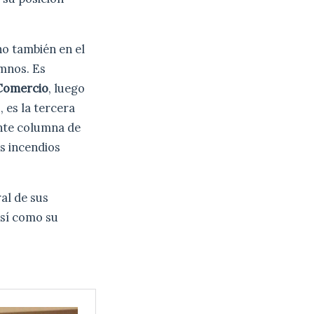
ino también en el
umnos. Es
Comercio
, luego
 es la tercera
ente columna de
os incendios
al de sus
así como su