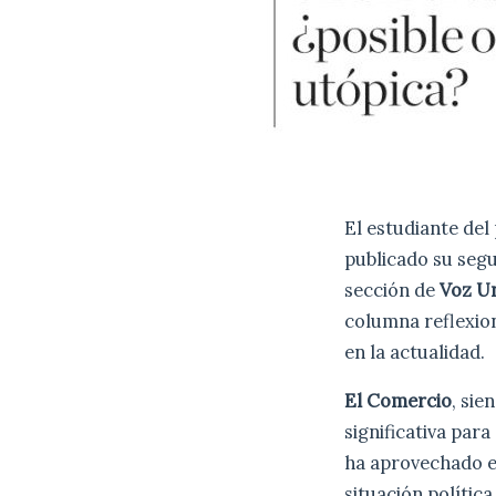
El estudiante de
publicado su seg
sección de
Voz Un
columna reflexion
en la actualidad.
El Comercio
, sie
significativa para
ha aprovechado es
situación política